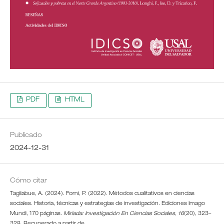
PDF
HTML
Publicado
2024-12-31
Cómo citar
Tagliabue, A. (2024). Forni, P. (2022). Métodos cualitativos en ciencias
sociales. Historia, técnicas y estrategias de investigación. Ediciones Imago
Mundi, 170 páginas.
Miríada: Investigación En Ciencias Sociales
,
16
(20), 323–
328. Recuperado a partir de