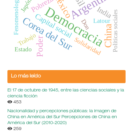
Argentina
México
Pobreza
Fenomenología
Japón
Democracia
India
Políticas sociales
Capital social
Corea del Sur
Latour
Don
China
Trabajo
Poder
Solidaridad
Estado
Lo más leído
El 17 de octubre de 1945, entre las ciencias sociales y la
ciencia ficción
453
Nacionalidad y percepciones públicas: la imagen de
China en América del Sur Percepciones de China en
América del Sur (2010-2020)
259