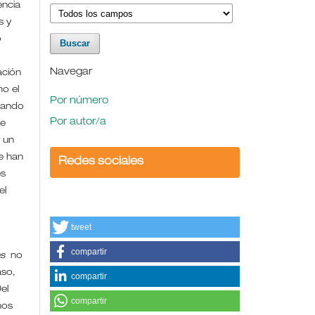
encia
s y
o
Navegar
ación
mo el
Por número
uando
Por autor/a
de
 un
se han
Redes sociales
es
el
tweet
compartir
es
no
aso,
compartir
el
compartir
hos