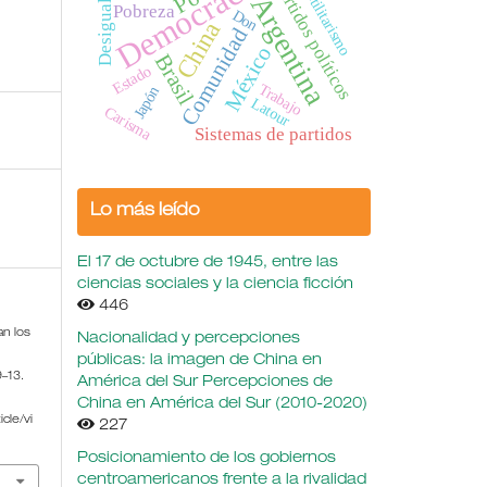
Democracia
Antiutilitarismo
Desigualdad
Partidos políticos
Argentina
Pobreza
Don
China
Comunidad
México
Brasil
Estado
Trabajo
Japón
Latour
Carisma
Sistemas de partidos
Lo más leído
El 17 de octubre de 1945, entre las
ciencias sociales y la ciencia ficción
446
an los
Nacionalidad y percepciones
públicas: la imagen de China en
9–13.
América del Sur Percepciones de
China en América del Sur (2010-2020)
cle/vi
227
Posicionamiento de los gobiernos
centroamericanos frente a la rivalidad