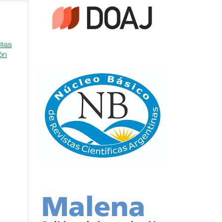
llas
ión