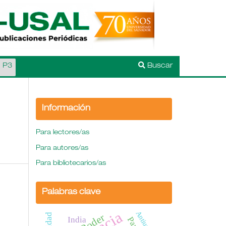
l P3
Buscar
Información
Para lectores/as
Para autores/as
Para bibliotecarios/as
Palabras clave
Poder
India