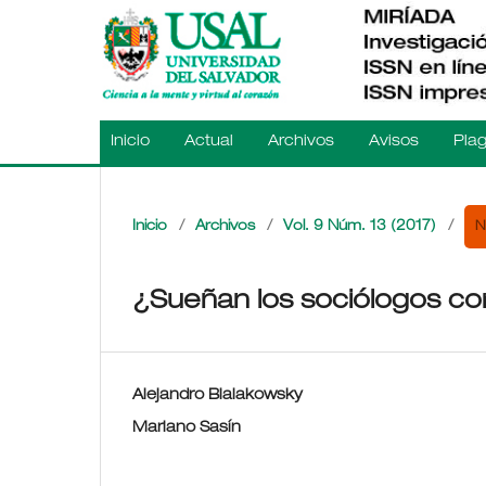
Inicio
Actual
Archivos
Avisos
Plag
N
Inicio
/
Archivos
/
Vol. 9 Núm. 13 (2017)
/
¿Sueñan los sociólogos co
Alejandro Bialakowsky
Mariano Sasín