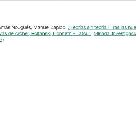
 Tomás Nougués, Manuel Zapico,
¿Teorías sin teoría? Tras las hue
vas de Archer, Boltanski, Honneth y Latour
,
Miríada: Investigac
7)