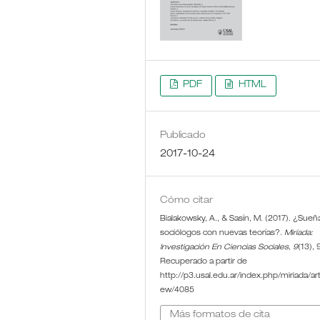
PDF
HTML
Publicado
2017-10-24
Cómo citar
Bialakowsky, A., & Sasín, M. (2017). ¿Sueñ
sociólogos con nuevas teorías?.
Miríada:
Investigación En Ciencias Sociales
,
9
(13), 
Recuperado a partir de
http://p3.usal.edu.ar/index.php/miriada/arti
ew/4085
Más formatos de cita