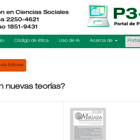
io
Código de ética
Uso de IA
Acerca de
Porta
ota Editorial
n nuevas teorías?