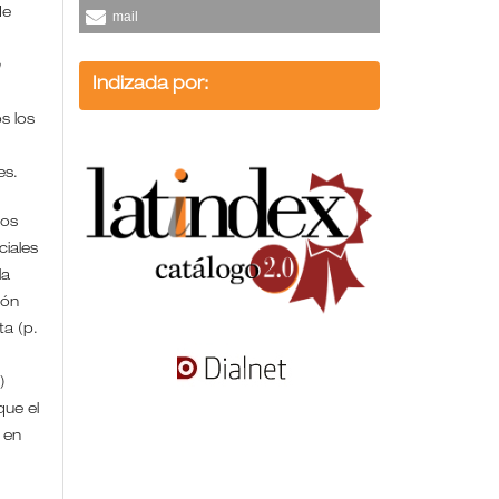
de
mail
n
Indizada por:
s los
/es.
ros
iales
la
ión
ta (p.
)
que el
 en