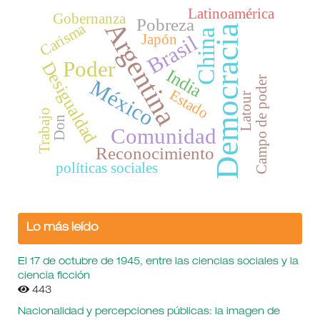
Latinoamérica
Gobernanza
Pobreza
Argentina
Carisma
Democracia
China
Japón
Brasil
Poder
Desigualdad
India
Campo de poder
México
Estado
Latour
Trabajo
Don
Comunidad
Reconocimiento
políticas sociales
Lo más leído
El 17 de octubre de 1945, entre las ciencias sociales y la
ciencia ficción
443
Nacionalidad y percepciones públicas: la imagen de