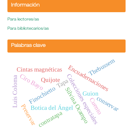
Información
Para lectores/as
Para bibliotecarios/as
Palabras clave
Thebussem
Encuadernaciones
Cintas magnéticas
Ciro Bayo
Colecciones especiales
Luis Coloma
Quijote
Tapa
Finochietto
Silvina Ocampo
Guion
conservar
Cuento
Preservar
Botica del Ángel
contratapa