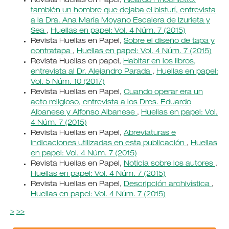
Revista Huellas en Papel,
Ricardo Finochietto:
también un hombre que dejaba el bisturí, entrevista
a la Dra. Ana María Moyano Escalera de Izurieta y
Sea
,
Huellas en papel: Vol. 4 Núm. 7 (2015)
Revista Huellas en Papel,
Sobre el diseño de tapa y
contratapa
,
Huellas en papel: Vol. 4 Núm. 7 (2015)
Revista Huellas en papel,
Habitar en los libros,
entrevista al Dr. Alejandro Parada
,
Huellas en papel:
Vol. 5 Núm. 10 (2017)
Revista Huellas en Papel,
Cuando operar era un
acto religioso, entrevista a los Dres. Eduardo
Albanese y Alfonso Albanese
,
Huellas en papel: Vol.
4 Núm. 7 (2015)
Revista Huellas en Papel,
Abreviaturas e
indicaciones utilizadas en esta publicación
,
Huellas
en papel: Vol. 4 Núm. 7 (2015)
Revista Huellas en Papel,
Noticia sobre los autores
,
Huellas en papel: Vol. 4 Núm. 7 (2015)
Revista Huellas en Papel,
Descripción archivística
,
Huellas en papel: Vol. 4 Núm. 7 (2015)
>
>>