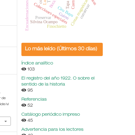
Cuento
Cintas magnéticas
Encuadernaciones
Tapa
Colecciones especiales
conservar
Ciro Bayo
Guion
Preservar
Silvina Ocampo
Finochietto
Lo más leído (Últimos 30 días)
Índice analítico
103
El registro del año 1922. O sobre el
sentido de la historia
95
.
r de
Referencias
cle/vi
52
Catálogo periódico impreso
45
Advertencia para los lectores