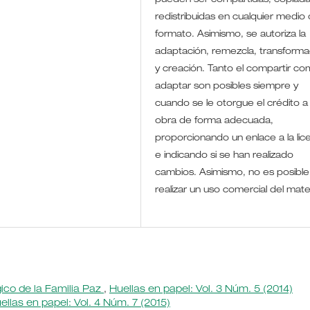
pueden ser compartidas, copiada
redistribuidas en cualquier medio 
formato. Asimismo, se autoriza la
adaptación, remezcla, transforma
y creación. Tanto el compartir co
adaptar son posibles siempre y
cuando se le otorgue el crédito a 
obra de forma adecuada,
proporcionando un enlace a la lic
e indicando si se han realizado
cambios. Asimismo, no es posible
realizar un uso comercial del mate
ico de la Familia Paz
,
Huellas en papel: Vol. 3 Núm. 5 (2014)
ellas en papel: Vol. 4 Núm. 7 (2015)