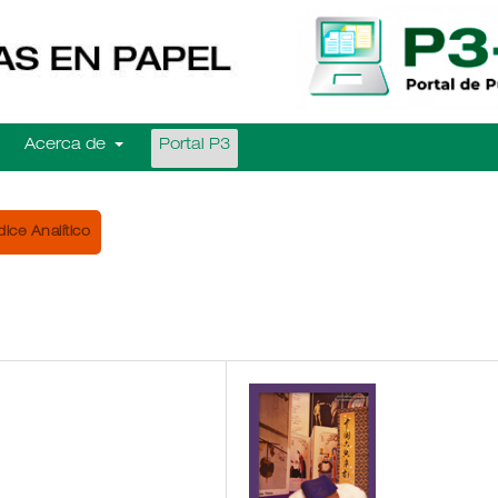
Acerca de
Portal P3
dice Analítico