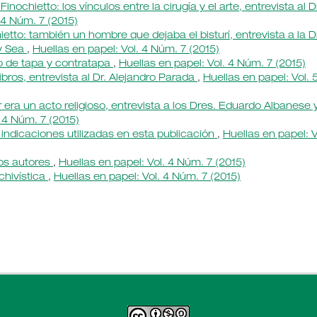
nochietto: los vínculos entre la cirugía y el arte, entrevista al D
 4 Núm. 7 (2015)
ietto: también un hombre que dejaba el bisturí, entrevista a la D
 y Sea
,
Huellas en papel: Vol. 4 Núm. 7 (2015)
o de tapa y contratapa
,
Huellas en papel: Vol. 4 Núm. 7 (2015)
libros, entrevista al Dr. Alejandro Parada
,
Huellas en papel: Vol. 
era un acto religioso, entrevista a los Dres. Eduardo Albanese 
. 4 Núm. 7 (2015)
 indicaciones utilizadas en esta publicación
,
Huellas en papel: V
los autores
,
Huellas en papel: Vol. 4 Núm. 7 (2015)
chivística
,
Huellas en papel: Vol. 4 Núm. 7 (2015)