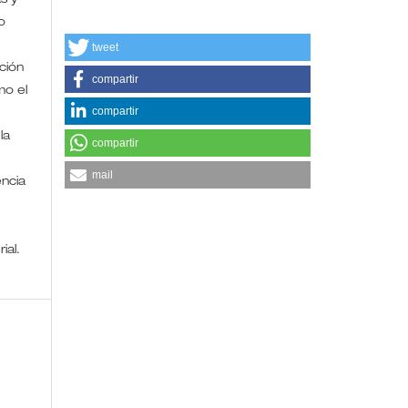
s y
o
tweet
ción
compartir
mo el
compartir
la
compartir
mail
encia
rial.