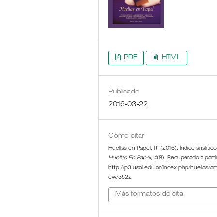
PDF
HTML
Publicado
2016-03-22
Cómo citar
Huellas en Papel, R. (2016). Índice analítico
Huellas En Papel
,
4
(8). Recuperado a parti
http://p3.usal.edu.ar/index.php/huellas/arti
ew/3522
Más formatos de cita