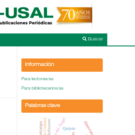
Buscar
Información
Para lectores/as
Para bibliotecarios/as
Palabras clave
Botica del Ángel
Luis Coloma
Thebussem
Abreviaturas
contratapa
Quijote