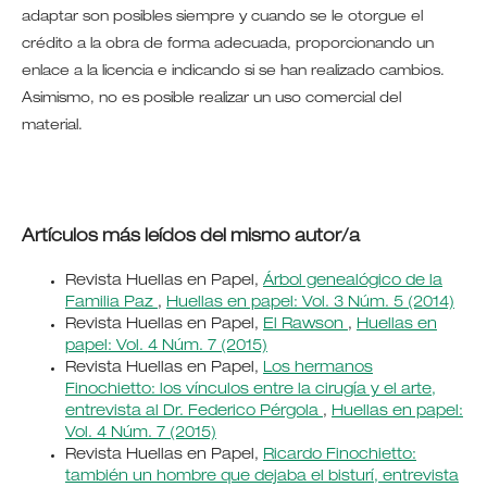
adaptar son posibles siempre y cuando se le otorgue el
crédito a la obra de forma adecuada, proporcionando un
enlace a la licencia e indicando si se han realizado cambios.
Asimismo, no es posible realizar un uso comercial del
material.
Artículos más leídos del mismo autor/a
Revista Huellas en Papel,
Árbol genealógico de la
Familia Paz
,
Huellas en papel: Vol. 3 Núm. 5 (2014)
Revista Huellas en Papel,
El Rawson
,
Huellas en
papel: Vol. 4 Núm. 7 (2015)
Revista Huellas en Papel,
Los hermanos
Finochietto: los vínculos entre la cirugía y el arte,
entrevista al Dr. Federico Pérgola
,
Huellas en papel:
Vol. 4 Núm. 7 (2015)
Revista Huellas en Papel,
Ricardo Finochietto:
también un hombre que dejaba el bisturí, entrevista