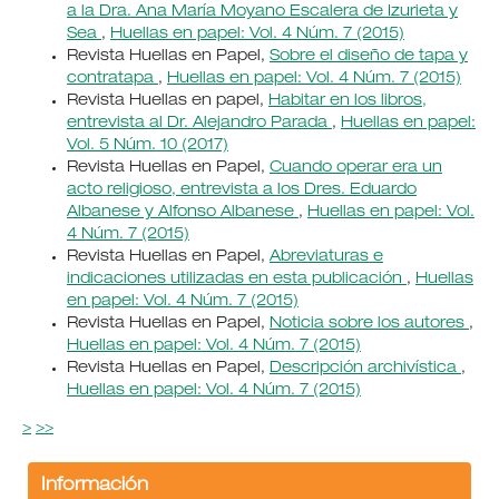
a la Dra. Ana María Moyano Escalera de Izurieta y
Sea
,
Huellas en papel: Vol. 4 Núm. 7 (2015)
Revista Huellas en Papel,
Sobre el diseño de tapa y
contratapa
,
Huellas en papel: Vol. 4 Núm. 7 (2015)
Revista Huellas en papel,
Habitar en los libros,
entrevista al Dr. Alejandro Parada
,
Huellas en papel:
Vol. 5 Núm. 10 (2017)
Revista Huellas en Papel,
Cuando operar era un
acto religioso, entrevista a los Dres. Eduardo
Albanese y Alfonso Albanese
,
Huellas en papel: Vol.
4 Núm. 7 (2015)
Revista Huellas en Papel,
Abreviaturas e
indicaciones utilizadas en esta publicación
,
Huellas
en papel: Vol. 4 Núm. 7 (2015)
Revista Huellas en Papel,
Noticia sobre los autores
,
Huellas en papel: Vol. 4 Núm. 7 (2015)
Revista Huellas en Papel,
Descripción archivística
,
Huellas en papel: Vol. 4 Núm. 7 (2015)
>
>>
Información