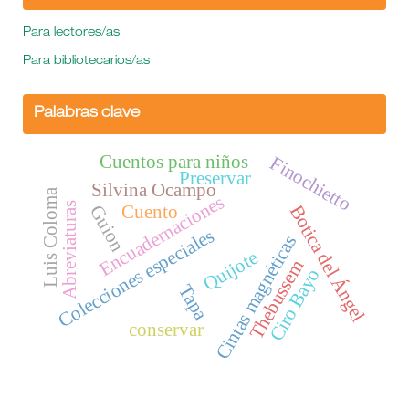
Para lectores/as
Para bibliotecarios/as
Palabras clave
Cuentos para niños
Finochietto
Preservar
Silvina Ocampo
Luis Coloma
Encuadernaciones
Abreviaturas
Cuento
Botica del Ángel
Guion
Colecciones especiales
Cintas magnéticas
Quijote
Thebussem
Ciro Bayo
Tapa
conservar