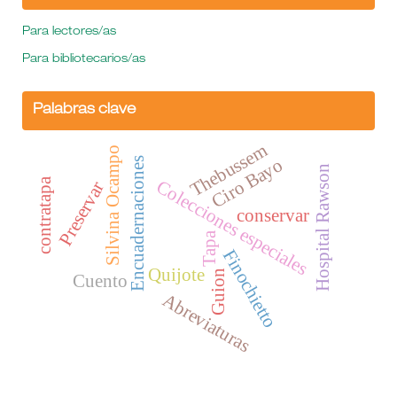
Para lectores/as
Para bibliotecarios/as
Palabras clave
Thebussem
Silvina Ocampo
Ciro Bayo
Encuadernaciones
Hospital Rawson
contratapa
Colecciones especiales
Preservar
conservar
Tapa
Finochietto
Quijote
Guion
Cuento
Abreviaturas