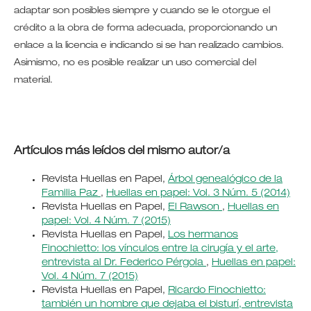
adaptar son posibles siempre y cuando se le otorgue el
crédito a la obra de forma adecuada, proporcionando un
enlace a la licencia e indicando si se han realizado cambios.
Asimismo, no es posible realizar un uso comercial del
material.
Artículos más leídos del mismo autor/a
Revista Huellas en Papel,
Árbol genealógico de la
Familia Paz
,
Huellas en papel: Vol. 3 Núm. 5 (2014)
Revista Huellas en Papel,
El Rawson
,
Huellas en
papel: Vol. 4 Núm. 7 (2015)
Revista Huellas en Papel,
Los hermanos
Finochietto: los vínculos entre la cirugía y el arte,
entrevista al Dr. Federico Pérgola
,
Huellas en papel:
Vol. 4 Núm. 7 (2015)
Revista Huellas en Papel,
Ricardo Finochietto:
también un hombre que dejaba el bisturí, entrevista