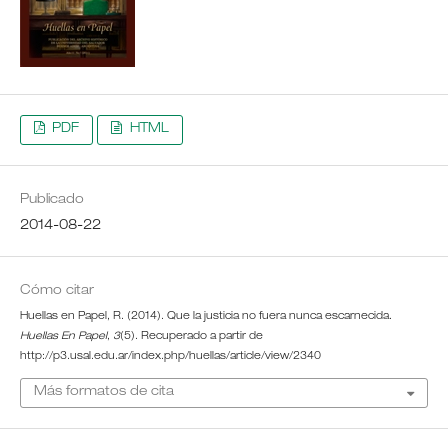
PDF
HTML
Publicado
2014-08-22
Cómo citar
Huellas en Papel, R. (2014). Que la justicia no fuera nunca escarnecida.
Huellas En Papel
,
3
(5). Recuperado a partir de
http://p3.usal.edu.ar/index.php/huellas/article/view/2340
Más formatos de cita