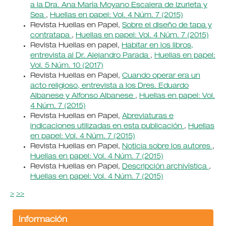
a la Dra. Ana María Moyano Escalera de Izurieta y
Sea
,
Huellas en papel: Vol. 4 Núm. 7 (2015)
Revista Huellas en Papel,
Sobre el diseño de tapa y
contratapa
,
Huellas en papel: Vol. 4 Núm. 7 (2015)
Revista Huellas en papel,
Habitar en los libros,
entrevista al Dr. Alejandro Parada
,
Huellas en papel:
Vol. 5 Núm. 10 (2017)
Revista Huellas en Papel,
Cuando operar era un
acto religioso, entrevista a los Dres. Eduardo
Albanese y Alfonso Albanese
,
Huellas en papel: Vol.
4 Núm. 7 (2015)
Revista Huellas en Papel,
Abreviaturas e
indicaciones utilizadas en esta publicación
,
Huellas
en papel: Vol. 4 Núm. 7 (2015)
Revista Huellas en Papel,
Noticia sobre los autores
,
Huellas en papel: Vol. 4 Núm. 7 (2015)
Revista Huellas en Papel,
Descripción archivística
,
Huellas en papel: Vol. 4 Núm. 7 (2015)
>
>>
Información