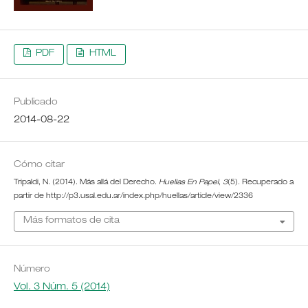
PDF
HTML
Publicado
2014-08-22
Cómo citar
Tripaldi, N. (2014). Más allá del Derecho.
Huellas En Papel
,
3
(5). Recuperado a
partir de http://p3.usal.edu.ar/index.php/huellas/article/view/2336
Más formatos de cita
Número
Vol. 3 Núm. 5 (2014)