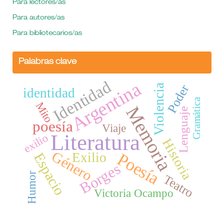
Para lectores/as
Para autores/as
Para bibliotecarios/as
Palabras clave
Identidad
Argentina
Poder
Violencia
identidad
Gramática
Mito
Memoria
Lenguaje
poesía
Viaje
Literatura
exilio
Historia
Género
Poesía
Espacio
Exilio
Borges
Humor
Teatro
Victoria Ocampo