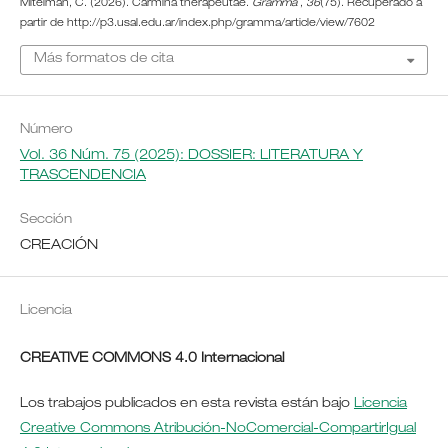
Mitelman, C. (2026). Carmina therapeutae.
Gramma
,
36
(75). Recuperado a
partir de http://p3.usal.edu.ar/index.php/gramma/article/view/7602
Más formatos de cita
Número
Vol. 36 Núm. 75 (2025): DOSSIER: LITERATURA Y
TRASCENDENCIA
Sección
CREACIÓN
Licencia
CREATIVE COMMONS 4.0 Internacional
Los trabajos publicados en esta revista están bajo
Licencia
Creative Commons Atribución-NoComercial-CompartirIgual