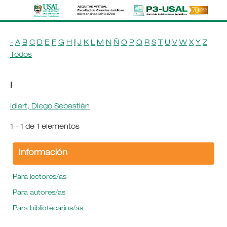
-
A
B
C
D
E
F
G
H
I
J
K
L
M
N
Ñ
O
P
Q
R
S
T
U
V
W
X
Y
Z
Todos
I
Idiart, Diego Sebastián
1 - 1 de 1 elementos
Información
Para lectores/as
Para autores/as
Para bibliotecarios/as