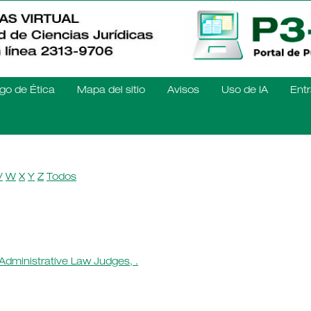
go de Ética
Mapa del sitio
Avisos
Uso de IA
Entr
V
W
X
Y
Z
Todos
 Administrative Law Judges, .