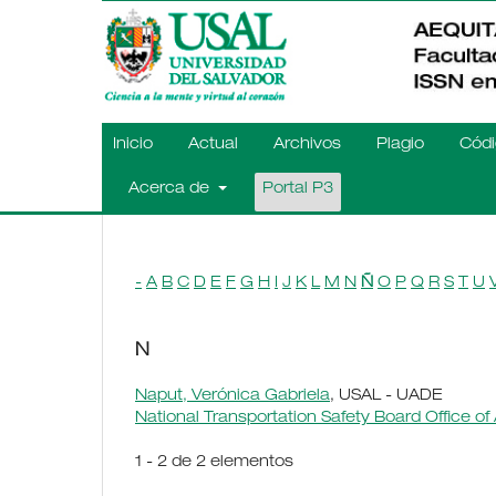
Inicio
Actual
Archivos
Plagio
Códi
Acerca de
Portal P3
-
A
B
C
D
E
F
G
H
I
J
K
L
M
N
Ñ
O
P
Q
R
S
T
U
N
Naput, Verónica Gabriela
, USAL - UADE
National Transportation Safety Board Office of
1 - 2 de 2 elementos