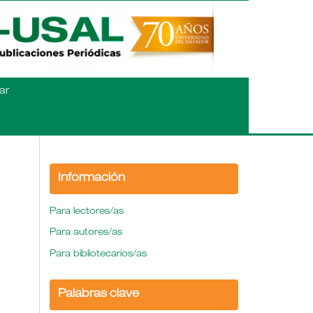
ar
Información
Para lectores/as
Para autores/as
Para bibliotecarios/as
Palabras clave