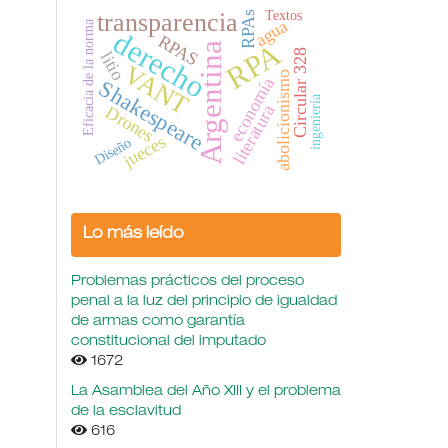
Textos
transparencia
RPAs
agua
Eficacia de la norma
derecho
RPAS
RPA
Argentina
Circular 328
litio
VANT
abolicionismo
economía
Shakespeare
ingeniería
literatura
Drones
jueces
Diseño
Lo más leído
Problemas prácticos del proceso
penal a la luz del principio de igualdad
de armas como garantía
constitucional del imputado
1672
La Asamblea del Año XIII y el problema
de la esclavitud
616