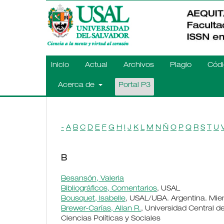
Inicio
Actual
Archivos
Plagio
Códi
Acerca de
Portal P3
-
A
B
C
D
E
F
G
H
I
J
K
L
M
N
Ñ
O
P
Q
R
S
T
U
B
Besansón, Valeria
Bibliográficos, Comentarios
, USAL
Bousquet, Isabelle
, USAL/UBA. Argentina. Mi
Brewer-Carías, Allan R.
, Universidad Central
Ciencias Políticas y Sociales