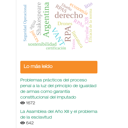
litio
economía
Argentina
Diseño
Shakespeare
RPAS
Seguridad Operacional
Eficacia de la norma
derecho
Circular 328
RPAs
agua
Drones
RPA
VANT
jueces
literatura
Textos
sostenibilidad
certificación
Lo más leído
Problemas prácticos del proceso
penal a la luz del principio de igualdad
de armas como garantía
constitucional del imputado
1672
La Asamblea del Año XIII y el problema
de la esclavitud
642