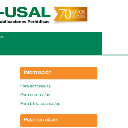
ar
Información
Para lectores/as
Para autores/as
Para bibliotecarios/as
Palabras clave