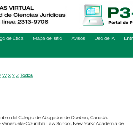
go de Ética
Mapa del sitio
Avisos
Uso de IA
Entr
V
W
X
Y
Z
Todos
embro del Colegio de Abogados de Quebec, Canadá.
 de Venezuela/Columbia Law School, New York/ Academia de