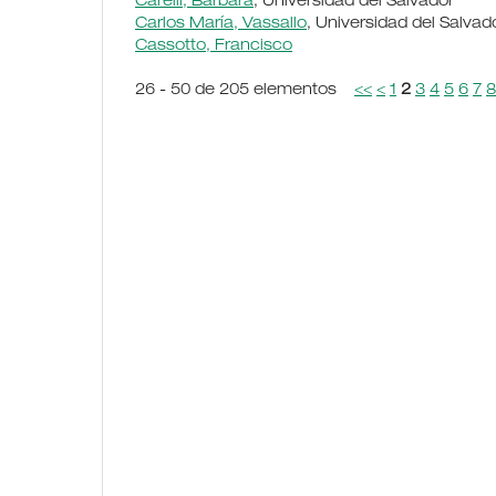
Carelli, Bárbara
, Universidad del Salvador
Carlos María, Vassallo
, Universidad del Salvad
Cassotto, Francisco
26 - 50 de 205 elementos
<<
<
1
2
3
4
5
6
7
8