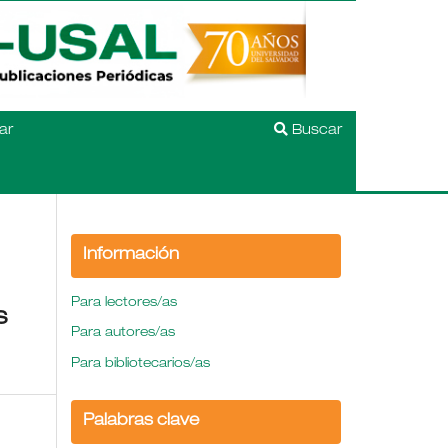
ar
Buscar
Información
Para lectores/as
s
Para autores/as
Para bibliotecarios/as
Palabras clave