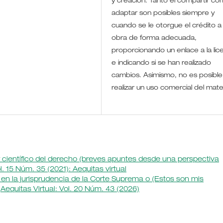
y creación. Tanto el compartir co
adaptar son posibles siempre y
cuando se le otorgue el crédito a 
obra de forma adecuada,
proporcionando un enlace a la lic
e indicando si se han realizado
cambios. Asimismo, no es posible
realizar un uso comercial del mate
r científico del derecho (breves apuntes desde una perspectiva
l. 15 Núm. 35 (2021): Aequitas virtual
 en la jurisprudencia de la Corte Suprema o (Estos son mis
,
Aequitas Virtual: Vol. 20 Núm. 43 (2026)