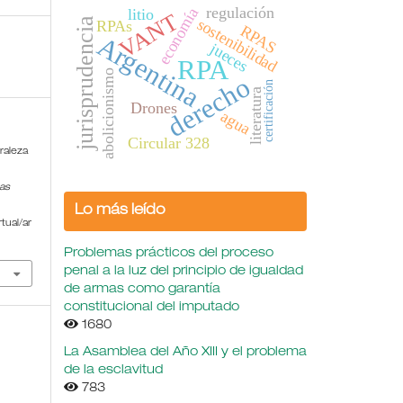
regulación
economía
litio
VANT
jurisprudencia
sostenibilidad
RPAs
RPAS
Argentina
jueces
RPA
abolicionismo
derecho
certificación
literatura
Drones
agua
Circular 328
raleza
as
Lo más leído
tual/ar
Problemas prácticos del proceso
penal a la luz del principio de igualdad
de armas como garantía
constitucional del imputado
1680
La Asamblea del Año XIII y el problema
de la esclavitud
783