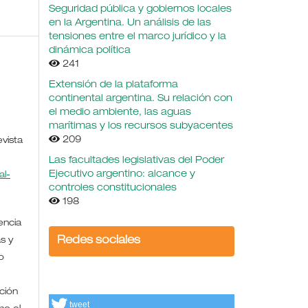
Seguridad pública y gobiernos locales
en la Argentina. Un análisis de las
tensiones entre el marco jurídico y la
dinámica política
241
Extensión de la plataforma
continental argentina. Su relación con
el medio ambiente, las aguas
marítimas y los recursos subyacentes
209
evista
Las facultades legislativas del Poder
Ejecutivo argentino: alcance y
l-
controles constitucionales
198
encia
s y
Redes sociales
o
ción
tweet