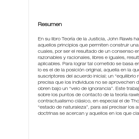
Resumen
En su libro Teoría de la Justicia, John Rawls 
aquellos principios que permiten construir una 
cuales, por ser el resultado de un consenso e
razonables y racionales, libres e iguales, resu
aplicables. Para lograr tal cometido se basa 
lo es el de la posición original, aquella en la q
suscriptores del acuerdo inicial; un “equilibrio
precisa que los individuos no se aprovechen d
obren bajo un “velo de ignorancia”. Este trab
sobre los puntos de contacto de la teoría rawl
contractualismo clásico, en especial el de T
“estado de naturaleza”, para así precisar lo
doctrinas se acercan y aquellos en los que cl