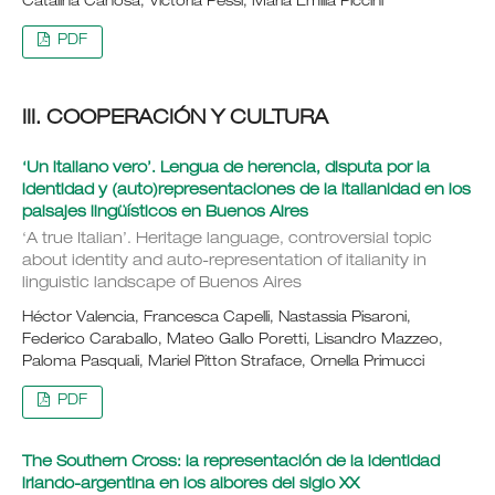
Catalina Canosa, Victoria Pessi, María Emilia Piccini
PDF
III. COOPERACIÓN Y CULTURA
‘Un italiano vero’. Lengua de herencia, disputa por la
identidad y (auto)representaciones de la italianidad en los
paisajes lingüísticos en Buenos Aires
‘A true Italian’. Heritage language, controversial topic
about identity and auto-representation of italianity in
linguistic landscape of Buenos Aires
Héctor Valencia, Francesca Capelli, Nastassia Pisaroni,
Federico Caraballo, Mateo Gallo Poretti, Lisandro Mazzeo,
Paloma Pasquali, Mariel Pitton Straface, Ornella Primucci
PDF
The Southern Cross: la representación de la identidad
irlando-argentina en los albores del siglo XX