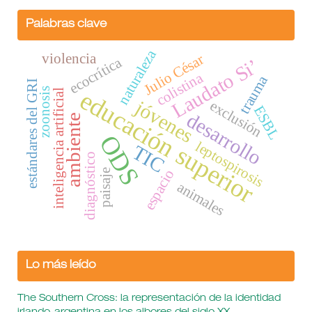
Palabras clave
naturaleza
violencia
Julio César
ecocrítica
Laudato Si’
colistina
trauma
estándares del GRI
educación superior
zoonosis
inteligencia artificial
jóvenes
exclusión
ESBL
desarrollo
ambiente
ODS
leptospirosis
TIC
diagnóstico
espacio
paisaje
animales
Lo más leído
The Southern Cross: la representación de la identidad