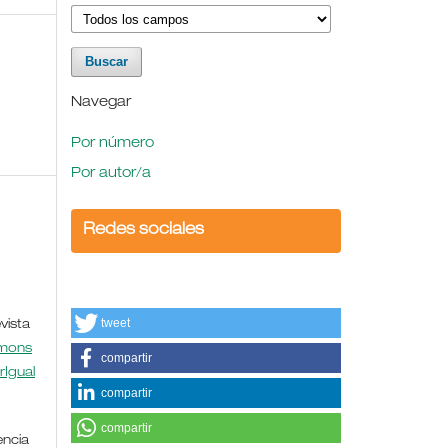
Navegar
Por número
Por autor/a
Redes sociales
tweet
vista
mmons
compartir
rIgual
compartir
compartir
encia