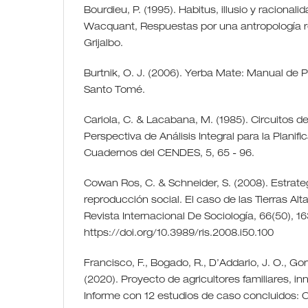
Bourdieu, P. (1995). Habitus, illusio y racionali
Wacquant, Respuestas por una antropología ref
Grijalbo.
Burtnik, O. J. (2006). Yerba Mate: Manual de 
Santo Tomé.
Cariola, C. & Lacabana, M. (1985). Circuitos 
Perspectiva de Análisis Integral para la Planifi
Cuadernos del CENDES, 5, 65 - 96.
Cowan Ros, C. & Schneider, S. (2008). Estrat
reproducción social. El caso de las Tierras Alt
Revista Internacional De Sociología, 66(50), 1
https://doi.org/10.3989/ris.2008.i50.100
Francisco, F., Bogado, R., D’Addario, J. O., Gort
(2020). Proyecto de agricultores familiares, 
Informe con 12 estudios de caso concluidos: