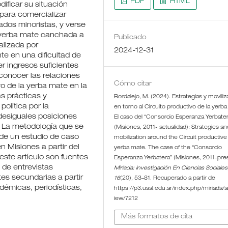
PDF
HTML
ificar su situación
 para comercializar
ados minoristas, y verse
, yerba mate canchada a
Publicado
alizada por
2024-12-31
e en una dificultad de
r ingresos suficientes
econocer las relaciones
Cómo citar
vo de la yerba mate en la
as prácticas y
Bordalejo, M. (2024). Estrategias y moviliz
olítica por la
en torno al Circuito productivo de la yerb
desiguales posiciones
El caso del “Consorcio Esperanza Yerbate
o. La metodología que se
(Misiones, 2011- actualidad): Strategies an
e de un estudio de caso
mobilization around the Circuit productive
 Misiones a partir del
yerba mate. The case of the “Consorcio
este artículo son fuentes
Esperanza Yerbatera” (Misiones, 2011-pre
n de entrevistas
Miríada: Investigación En Ciencias Sociales
es secundarias a partir
16
(20), 53–81. Recuperado a partir de
démicas, periodísticas,
https://p3.usal.edu.ar/index.php/miriada/ar
iew/7212
Más formatos de cita