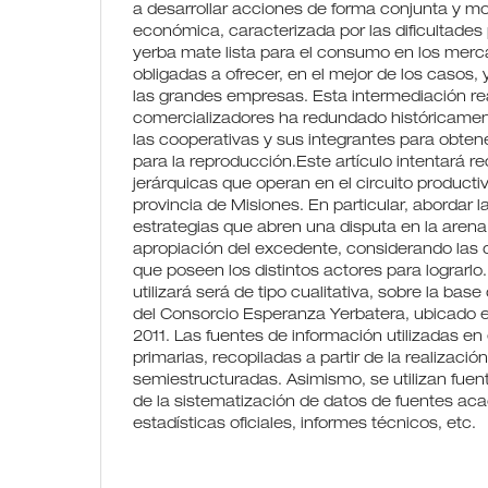
a desarrollar acciones de forma conjunta y mod
económica, caracterizada por las dificultades
yerba mate lista para el consumo en los merc
obligadas a ofrecer, en el mejor de los casos
las grandes empresas. Esta intermediación re
comercializadores ha redundado históricament
las cooperativas y sus integrantes para obtene
para la reproducción.Este artículo intentará r
jerárquicas que operan en el circuito producti
provincia de Misiones. En particular, abordar l
estrategias que abren una disputa en la arena p
apropiación del excedente, considerando las 
que poseen los distintos actores para lograrl
utilizará será de tipo cualitativa, sobre la bas
del Consorcio Esperanza Yerbatera, ubicado en
2011. Las fuentes de información utilizadas en 
primarias, recopiladas a partir de la realizació
semiestructuradas. Asimismo, se utilizan fuent
de la sistematización de datos de fuentes aca
estadísticas oficiales, informes técnicos, etc.