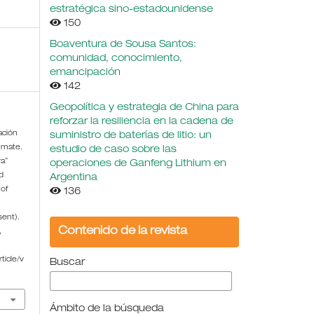
estratégica sino-estadounidense
150
Boaventura de Sousa Santos:
comunidad, conocimiento,
emancipación
142
Geopolítica y estrategia de China para
reforzar la resiliencia en la cadena de
ación
suministro de baterías de litio: un
a mate.
estudio de caso sobre las
ra”
operaciones de Ganfeng Lithium en
d
Argentina
 of
136
sent).
Contenido de la revista
,
ticle/v
Buscar
Ámbito de la búsqueda