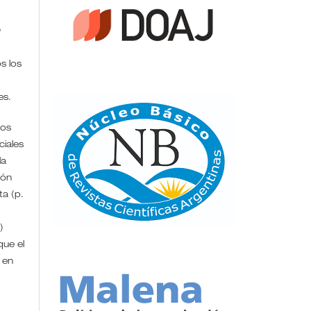
n
s los
/es.
ros
iales
la
ión
ta (p.
)
que el
 en