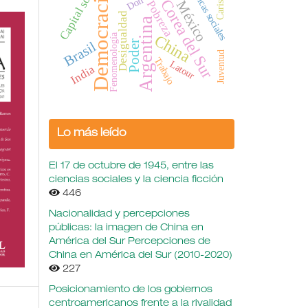
Capital social
políticas sociales
Carisma
Democracia
Don
Corea del Sur
México
Pobreza
Desigualdad
Argentina
China
Fenomenología
Poder
Brasil
Juventud
Trabajo
Latour
India
Lo más leído
El 17 de octubre de 1945, entre las
ciencias sociales y la ciencia ficción
446
Nacionalidad y percepciones
públicas: la imagen de China en
América del Sur Percepciones de
China en América del Sur (2010-2020)
227
Posicionamiento de los gobiernos
centroamericanos frente a la rivalidad