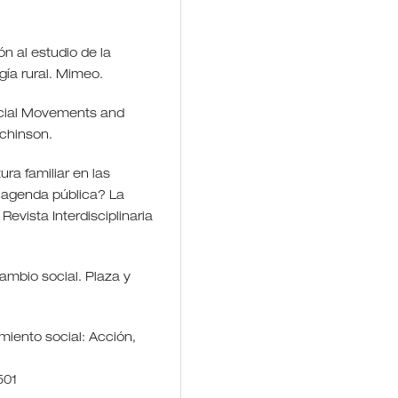
ón al estudio de la
ogía rural. Mimeo.
ocial Movements and
tchinson.
ura familiar en las
a agenda pública? La
Revista Interdisciplinaria
cambio social. Plaza y
miento social: Acción,
501