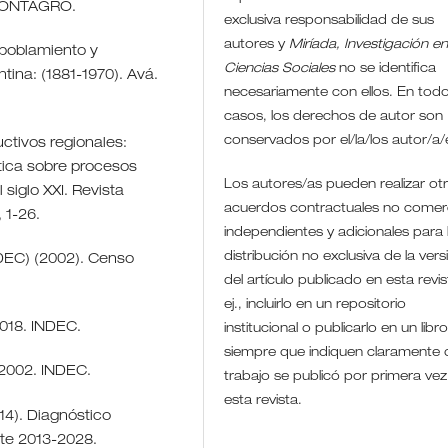
. FONTAGRO.
exclusiva responsabilidad de sus
autores y
Miríada, Investigación e
e poblamiento y
Ciencias Sociales
no se identifica
tina: (1881-1970). Avá.
necesariamente con ellos. En todo
casos, los derechos de autor son
conservados por el/la/los autor/a
uctivos regionales:
tica sobre procesos
Los autores/as pueden realizar ot
siglo XXI. Revista
acuerdos contractuales no comerc
 1-26.
independientes y adicionales para 
distribución no exclusiva de la vers
NDEC) (2002). Censo
del artículo publicado en esta revis
ej., incluirlo en un repositorio
018. INDEC.
institucional o publicarlo en un libro
siempre que indiquen claramente 
 2002. INDEC.
trabajo se publicó por primera vez
esta revista.
14). Diagnóstico
ate 2013-2028.