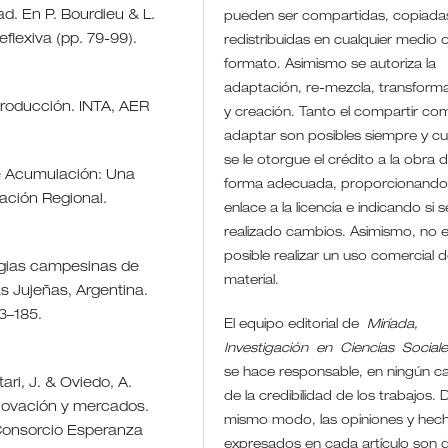
dad. En P. Bourdieu & L.
pueden ser compartidas, copiada
lexiva (pp. 79-99).
redistribuidas en cualquier medio 
formato. Asimismo se autoriza la
adaptación, re-mezcla, transform
Producción. INTA, AER
y creación. Tanto el compartir co
adaptar son posibles siempre y c
se le otorgue el crédito a la obra 
de Acumulación: Una
forma adecuada, proporcionando
cación Regional.
enlace a la licencia e indicando si 
realizado cambios. Asimismo, no 
posible realizar un uso comercial d
egias campesinas de
material.
as Jujeñas, Argentina.
63–185.
El equipo editorial de
Miríada,
Investigación en Ciencias Social
se hace responsable, en ningún c
ari, J. & Oviedo, A.
de la credibilidad de los trabajos. D
innovación y mercados.
mismo modo, las opiniones y hec
 Consorcio Esperanza
expresados en cada artículo son 