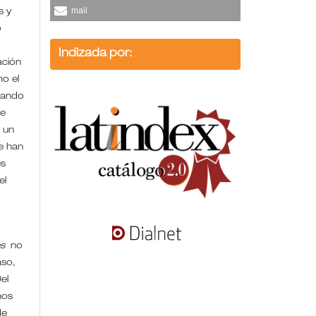
mail
s y
o
Indizada por:
ación
mo el
uando
de
 un
se han
es
el
es
no
aso,
el
hos
de