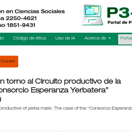
io
Código de ética
Uso de IA
Acerca de
Porta
Dossier
n torno al Circuito productivo de la
Consorcio Esperanza Yerbatera”
)
t productive of yerba mate. The case of the “Consorcio Esperanz