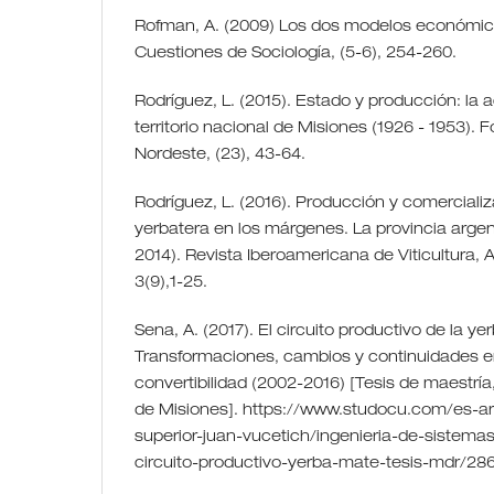
Rofman, A. (2009) Los dos modelos económic
Cuestiones de Sociología, (5-6), 254-260.
Rodríguez, L. (2015). Estado y producción: la a
territorio nacional de Misiones (1926 - 1953). Fo
Nordeste, (23), 43-64.
Rodríguez, L. (2016). Producción y comerciali
yerbatera en los márgenes. La provincia argen
2014). Revista Iberoamericana de Viticultura, A
3(9),1-25.
Sena, A. (2017). El circuito productivo de la ye
Transformaciones, cambios y continuidades en
convertibilidad (2002-2016) [Tesis de maestría
de Misiones]. https://www.studocu.com/es-ar
superior-juan-vucetich/ingenieria-de-sistema
circuito-productivo-yerba-mate-tesis-mdr/2