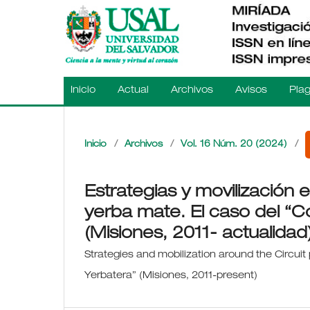
Inicio
Actual
Archivos
Avisos
Plag
Inicio
/
Archivos
/
Vol. 16 Núm. 20 (2024)
/
Estrategias y movilización e
yerba mate. El caso del “
(Misiones, 2011- actualidad
Strategies and mobilization around the Circui
Yerbatera” (Misiones, 2011-present)