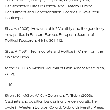
Semenova, E., Edinger, M. y Best, H. (Eds). (2014).
Parliamentary Elites in Central and Eastern Europe:
Recruitment and Representation. Londres, Nueva York:
Routledge.
Sikk, A. (2005). How unstable? Volatility and the genuinely
new parties in Eastern Europe. European Journal of
Political Research, 44(3), 391-412.
Silva, P. (1991). Technocrats and Politics in Chile: from the
Chicago Boys
to the CIEPLAN Monks. Journal of Latin American Studies,
23(2),
-410.
Strom, K., Müller, W. C. y Bergman, T. (Eds.) (2008).
Cabinets and coalition bargaining: the democratic life
cycle in Western Europe. Oxford: Oxford University Press.