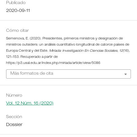
Publicado
2020-09-11
Cómo citar
Semenova, E. (2020). Presidentes, primeros ministros y designación de
ministros outsiders: un análisis cuantitativo longitudinal de catorce países de
Europa Central y del Este.
Miríada: Investigación En Ciencias Sociales
,
12
(16),
121–153. Recuperado a partir de
https://p3.usal.edu.ar/index.php/miriada/article/view/5086
Más formatos de cita
Número
Vol. 12 Núm. 16 (2020)
Sección
Dossier