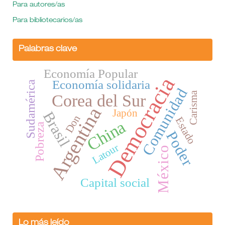
Para autores/as
Para bibliotecarios/as
Palabras clave
Economía Popular
Democracia
Economía solidaria
Sudamérica
Comunidad
Carisma
Corea del Sur
Argentina
Japón
Brasil
Don
Estado
China
Pobreza
Poder
Latour
México
Capital social
Lo más leído