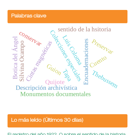
Palabras clave
sentido de la hsitoria
Colecciones especiales
conservar
Luis Coloma
Botica del Ángel
Preservar
Encuadernaciones
Cintas magnéticas
Silvina Ocampo
Cuento
Guion
Tapa
Thebussem
Quijote
Descripción archivística
Monumentos documentales
Lo más leído (Últimos 30 días)
El registro del año 1922. O sobre el sentido de la historia