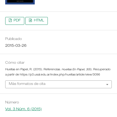
PDF
HTML
Publicado
2015-03-26
Cómo citar
Huellas en Papel, R. (2015). Referencias.
Huellas En Papel
,
3
(6). Recuperado
a partir de https://p3.usal.edu.ar/index.php/huellas/article/view/3096
Más formatos de cita
Número
Vol. 3 Núm. 6 (2015)