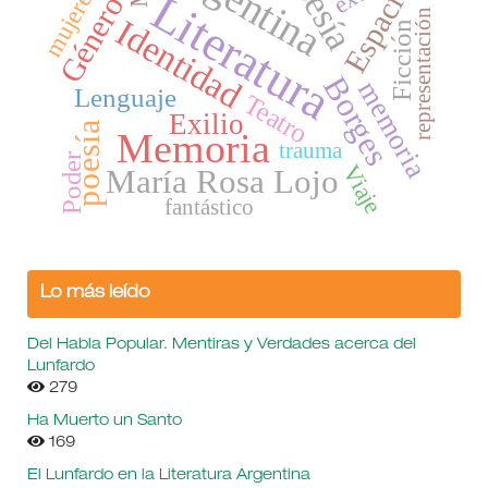
Argentina
Poesía
Espacio
mujeres
Literatura
Género
representación
Identidad
Ficción
Borges
memoria
Lenguaje
Teatro
Exilio
poesía
Memoria
trauma
Poder
Viaje
María Rosa Lojo
fantástico
Lo más leído
Del Habla Popular. Mentiras y Verdades acerca del
Lunfardo
279
Ha Muerto un Santo
169
El Lunfardo en la Literatura Argentina