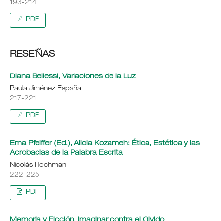
193-214
PDF
RESE´ÑAS
Diana Bellessi, Variaciones de la Luz
Paula Jiménez España
217-221
PDF
Erna Pfeiffer (Ed.), Alicia Kozameh: Ética, Estética y las
Acrobacias de la Palabra Escrita
Nicolás Hochman
222-225
PDF
Memoria y Ficción. Imaginar contra el Olvido