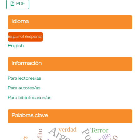
PDF
Idioma
Español (España)
English
Información
Para lectores/as
Para autores/as
Para bibliotecarios/as
Palabras clave
verdad
Terror
Mito
exilio