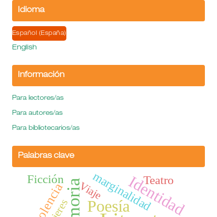
Idioma
Español (España)
English
Información
Para lectores/as
Para autores/as
Para bibliotecarios/as
Palabras clave
marginalidad
Ficción
Identidad
Teatro
Memoria
Viaje
Violencia
Poesía
mujeres