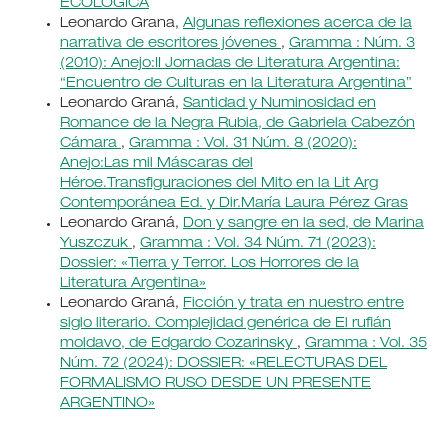
ECOLÓGICA
Leonardo Grana,
Algunas reflexiones acerca de la
narrativa de escritores jóvenes
,
Gramma : Núm. 3
(2010): Anejo:II Jornadas de Literatura Argentina:
“Encuentro de Culturas en la Literatura Argentina”
Leonardo Graná,
Santidad y Numinosidad en
Romance de la Negra Rubia, de Gabriela Cabezón
Cámara
,
Gramma : Vol. 31 Núm. 8 (2020):
Anejo:Las mil Máscaras del
Héroe.Transfiguraciones del Mito en la Lit Arg
Contemporánea Ed. y Dir.María Laura Pérez Gras
Leonardo Graná,
Don y sangre en la sed, de Marina
Yuszczuk
,
Gramma : Vol. 34 Núm. 71 (2023):
Dossier: «Tierra y Terror. Los Horrores de la
Literatura Argentina»
Leonardo Graná,
Ficción y trata en nuestro entre
siglo literario. Complejidad genérica de El rufián
moldavo, de Edgardo Cozarinsky
,
Gramma : Vol. 35
Núm. 72 (2024): DOSSIER: «RELECTURAS DEL
FORMALISMO RUSO DESDE UN PRESENTE
ARGENTINO»