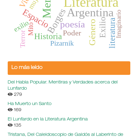
Literatura
Argentina
Borges
Espacio
Imaginario
Exilio
literatura
exilio
Género
poesía
Mito
Poder
Terror
Historia
Pizarnik
Lo más leído
Del Habla Popular. Mentiras y Verdades acerca del
Lunfardo
279
Ha Muerto un Santo
169
El Lunfardo en la Literatura Argentina
135
Tristana, Del Caleidoscopio de Galdós al Laberinto de