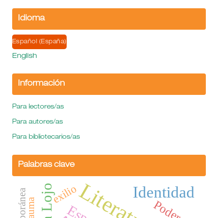
Idioma
Español (España)
English
Información
Para lectores/as
Para autores/as
Para bibliotecarios/as
Palabras clave
Literatura
exilio
Identidad
trauma
Poder