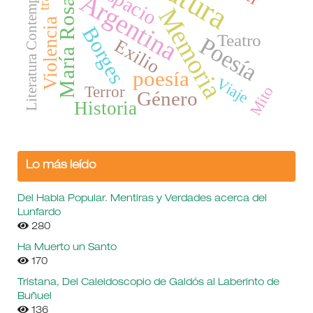
María Rosa Lojo
Literatura Contemporánea
Espacio
Argentina
Memoria
Violencia
Borges
Teatro
Poesía
Exilio
poesía
Viaje
Terror
Mito
Género
Historia
Lo más leído
Del Habla Popular. Mentiras y Verdades acerca del
Lunfardo
280
Ha Muerto un Santo
170
Tristana, Del Caleidoscopio de Galdós al Laberinto de
Buñuel
136