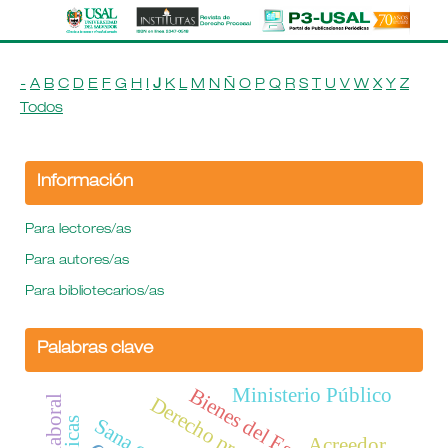
-
A
B
C
D
E
F
G
H
I
J
K
L
M
N
Ñ
O
P
Q
R
S
T
U
V
W
X
Y
Z
Todos
Información
Para lectores/as
Para autores/as
Para bibliotecarios/as
Palabras clave
Ministerio Público
Bienes del Estado
Acreedor