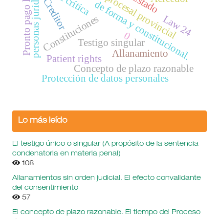
Derecho procesal provincial
Pronto pago laboral
Sana crítica
personas jurídicas
Creditor
de forma y constitucional.
Law 24
Constituciones
0
Testigo singular
Allanamiento
Patient rights
Concepto de plazo razonable
Protección de datos personales
Lo más leído
El testigo único o singular (A propósito de la sentencia
condenatoria en materia penal)
108
Allanamientos sin orden judicial. El efecto convalidante
del consentimiento
57
El concepto de plazo razonable. El tiempo del Proceso