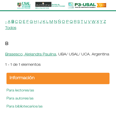
-
A
B
C
D
E
F
G
H
I
J
K
L
M
N
Ñ
O
P
Q
R
S
T
U
V
W
X
Y
Z
Todos
B
Brasesco, Alejandra Paulina
, UBA/ USAL/ UCA. Argentina
1 - 1 de 1 elementos
Información
Para lectores/as
Para autores/as
Para bibliotecarios/as