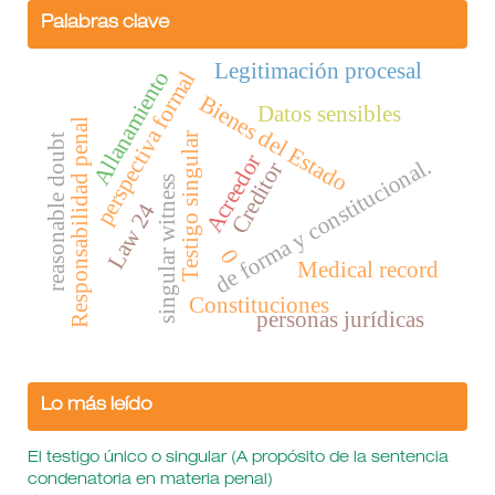
Palabras clave
Legitimación procesal
Allanamiento
perspectiva formal
Bienes del Estado
Datos sensibles
Responsabilidad penal
Testigo singular
reasonable doubt
Acreedor
de forma y constitucional.
Creditor
singular witness
Law 24
0
Medical record
Constituciones
personas jurídicas
Lo más leído
El testigo único o singular (A propósito de la sentencia
condenatoria en materia penal)