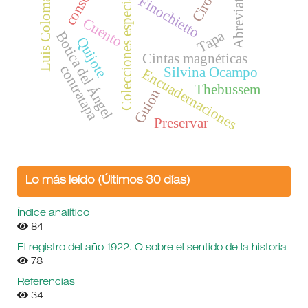
Abreviaturas
Colecciones especiales
Finochietto
Luis Coloma
Cuento
Tapa
Botica del Ángel
Quijote
Cintas magnéticas
contratapa
Silvina Ocampo
Encuadernaciones
Thebussem
Guion
Preservar
Lo más leído (Últimos 30 días)
Índice analítico
84
El registro del año 1922. O sobre el sentido de la historia
78
Referencias
34