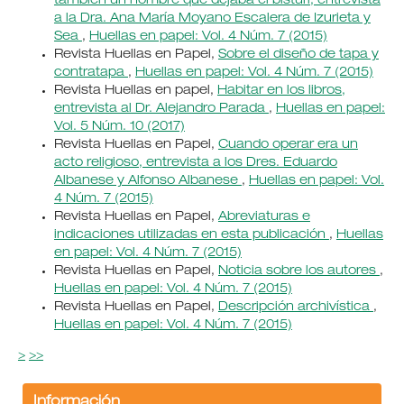
también un hombre que dejaba el bisturí, entrevista
a la Dra. Ana María Moyano Escalera de Izurieta y
Sea
,
Huellas en papel: Vol. 4 Núm. 7 (2015)
Revista Huellas en Papel,
Sobre el diseño de tapa y
contratapa
,
Huellas en papel: Vol. 4 Núm. 7 (2015)
Revista Huellas en papel,
Habitar en los libros,
entrevista al Dr. Alejandro Parada
,
Huellas en papel:
Vol. 5 Núm. 10 (2017)
Revista Huellas en Papel,
Cuando operar era un
acto religioso, entrevista a los Dres. Eduardo
Albanese y Alfonso Albanese
,
Huellas en papel: Vol.
4 Núm. 7 (2015)
Revista Huellas en Papel,
Abreviaturas e
indicaciones utilizadas en esta publicación
,
Huellas
en papel: Vol. 4 Núm. 7 (2015)
Revista Huellas en Papel,
Noticia sobre los autores
,
Huellas en papel: Vol. 4 Núm. 7 (2015)
Revista Huellas en Papel,
Descripción archivística
,
Huellas en papel: Vol. 4 Núm. 7 (2015)
>
>>
Información