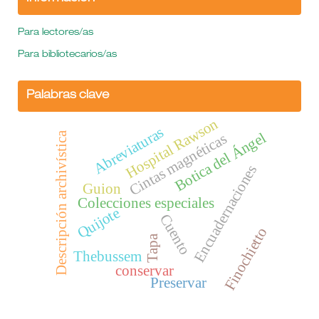
Para lectores/as
Para bibliotecarios/as
Palabras clave
Hospital Rawson
Abreviaturas
Botica del Ángel
Descripción archivística
Cintas magnéticas
Encuadernaciones
Guion
Colecciones especiales
Quijote
Cuento
Finochietto
Tapa
Thebussem
conservar
Preservar