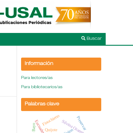
Buscar
Información
Para lectores/as
Para bibliotecarios/as
Palabras clave
Finochietto
Preservar
Silvina Ocampo
Ciro Bayo
Guion
Quijote