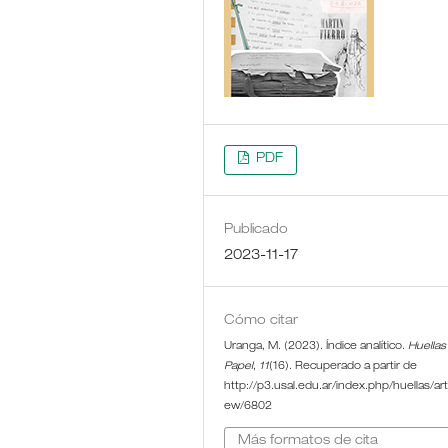
PDF
Publicado
2023-11-17
Cómo citar
Uranga, M. (2023). Índice analítico.
Huellas
Papel
,
11
(16). Recuperado a partir de
http://p3.usal.edu.ar/index.php/huellas/arti
ew/6802
Más formatos de cita