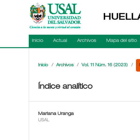
Inicio
Actual
Archivos
Mapa del sitio
Inicio
/
Archivos
/
Vol. 11 Núm. 16 (2023)
/
Índice analítico
Mariana Uranga
USAL