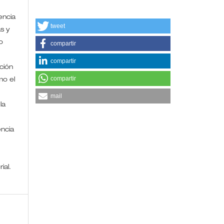
encia
tweet
s y
o
compartir
compartir
ción
compartir
mo el
mail
la
encia
rial.