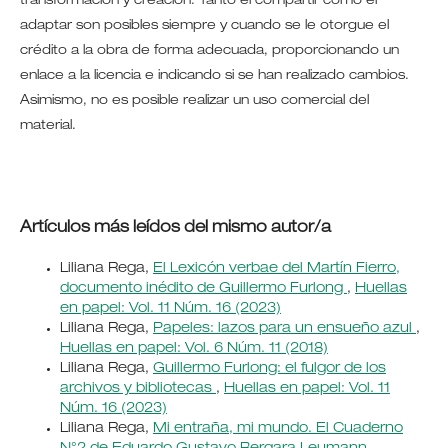
transformación y creación. Tanto el compartir como el
adaptar son posibles siempre y cuando se le otorgue el
crédito a la obra de forma adecuada, proporcionando un
enlace a la licencia e indicando si se han realizado cambios.
Asimismo, no es posible realizar un uso comercial del
material.
Artículos más leídos del mismo autor/a
Liliana Rega,
El Lexicón verbae del Martín Fierro,
documento inédito de Guillermo Furlong
,
Huellas
en papel: Vol. 11 Núm. 16 (2023)
Liliana Rega,
Papeles: lazos para un ensueño azul
,
Huellas en papel: Vol. 6 Núm. 11 (2018)
Liliana Rega,
Guillermo Furlong: el fulgor de los
archivos y bibliotecas
,
Huellas en papel: Vol. 11
Núm. 16 (2023)
Liliana Rega,
Mi entraña, mi mundo. El Cuaderno