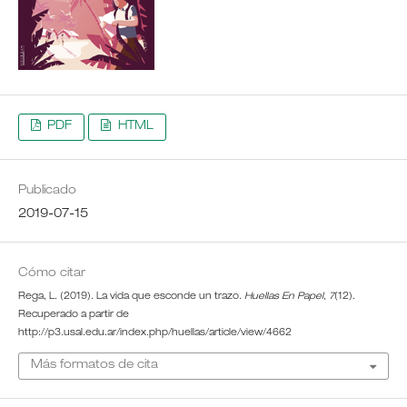
PDF
HTML
Publicado
2019-07-15
Cómo citar
Rega, L. (2019). La vida que esconde un trazo.
Huellas En Papel
,
7
(12).
Recuperado a partir de
http://p3.usal.edu.ar/index.php/huellas/article/view/4662
Más formatos de cita