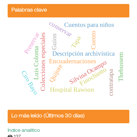
Palabras clave
conservar
Cuentos para niños
Cuento
Preservar
Colecciones especiales
Guion
Tapa
Luis Coloma
Descripción archivística
Thebussem
Encuadernaciones
Silvina Ocampo
Quijote
Finochietto
contratapa
Ciro Bayo
Hospital Rawson
Lo más leído (Últimos 30 días)
Índice analítico
137