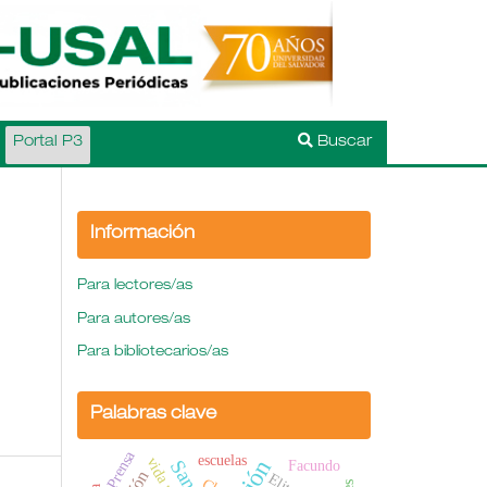
Portal P3
Buscar
Información
Para lectores/as
Para autores/as
Para bibliotecarios/as
Palabras clave
Prensa
escuelas
Facundo
Elite