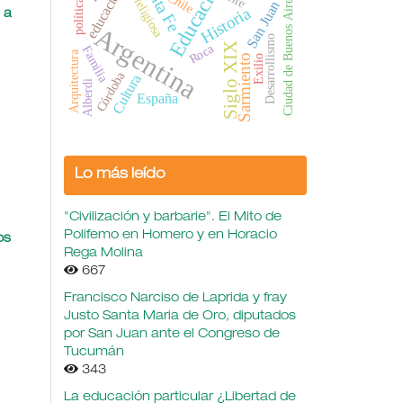
Educación
vida religiosa
Santa Fe
educación
Chile
Ciudad de Buenos Aires
política
San Juan
Historia
 a
Argentina
Desarrollismo
Siglo XIX
Roca
Familia
Arquitectura
Sarmiento
Exilio
Córdoba
Cultura
Alberdi
España
Lo más leído
"Civilización y barbarie". El Mito de
Polifemo en Homero y en Horacio
os
Rega Molina
667
Francisco Narciso de Laprida y fray
Justo Santa Maria de Oro, diputados
por San Juan ante el Congreso de
Tucumán
343
La educación particular ¿Libertad de