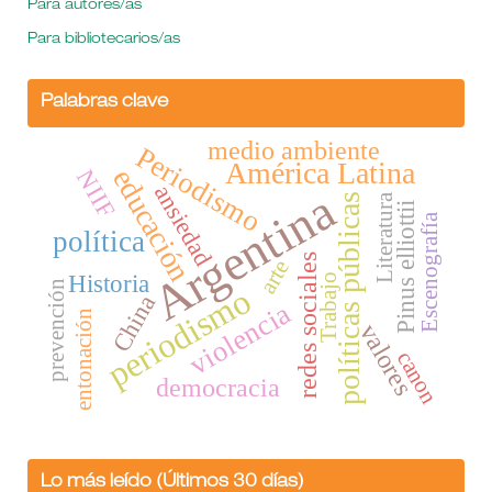
Para autores/as
Para bibliotecarios/as
Palabras clave
medio ambiente
Periodismo
América Latina
educación
NIIF
ansiedad
Argentina
Literatura
políticas públicas
Pinus elliottii
Escenografía
política
redes sociales
arte
Historia
Trabajo
prevención
periodismo
China
violencia
entonación
valores
canon
democracia
Lo más leído (Últimos 30 días)