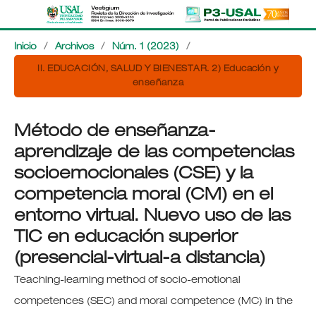
Inicio
/
Archivos
/
Núm. 1 (2023)
/
II. EDUCACIÓN, SALUD Y BIENESTAR. 2) Educación y
enseñanza
Método de enseñanza-
aprendizaje de las competencias
socioemocionales (CSE) y la
competencia moral (CM) en el
entorno virtual. Nuevo uso de las
TIC en educación superior
(presencial-virtual-a distancia)
Teaching-learning method of socio-emotional
competences (SEC) and moral competence (MC) in the