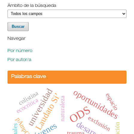
Ámbito de la búsqueda
Navegar
Por número
Por autor/a
Palabras clave
universidad
oportunidades
colistina
Laudato Si’
espacio
naturaleza
ecocrítica
ODS
exclusión
pAmpC
desarrollo
jóvenes
trauma