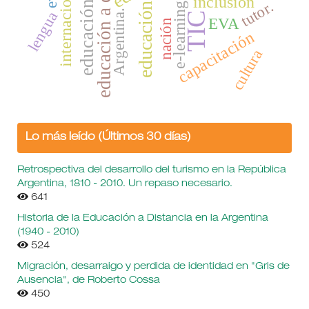
educación a distancia.
educación superior
inclusión
tutor.
e-learning
educación
Argentina.
lengua
TIC
EVA
nación
capacitación
cultura
Lo más leído (Últimos 30 días)
Retrospectiva del desarrollo del turismo en la República
Argentina, 1810 - 2010. Un repaso necesario.
641
Historia de la Educación a Distancia en la Argentina
(1940 - 2010)
524
Migración, desarraigo y perdida de identidad en "Gris de
Ausencia", de Roberto Cossa
450