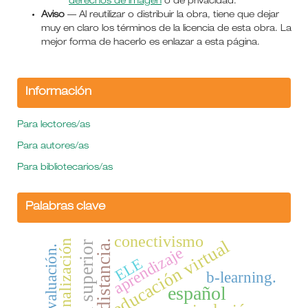
derechos de imagen
o de privacidad.
Aviso
— Al reutilizar o distribuir la obra, tiene que dejar
muy en claro los términos de la licencia de esta obra. La
mejor forma de hacerlo es enlazar a esta página.
Información
Para lectores/as
Para autores/as
Para bibliotecarios/as
Palabras clave
conectivismo
educación virtual
internacionalización
aprendizaje
evaluación.
ELE
b-learning.
español