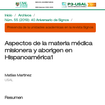
Inicio
/
Archivos
/
Núm. 55 (2019): 40 Aniversario de Signos
/
Presencia de la unidades academicas en la revista Signos
Aspectos de la materia médica
misionera y aborigen en
Hispanoamérica1
Matías Martinez
USAL
Resumen