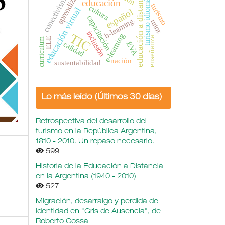
turismo idiomático
educación a distancia.
aprendizaje
conectivismo
educación
turismo
cultura
educación virtual
español
capacitación
b-learning.
tutor.
inclusión
TIC
e-learning
enseñanza
ELE
currículum
calidad
EVA
nación
sustentabilidad
Lo más leído (Últimos 30 días)
Retrospectiva del desarrollo del
turismo en la República Argentina,
1810 - 2010. Un repaso necesario.
599
Historia de la Educación a Distancia
en la Argentina (1940 - 2010)
527
Migración, desarraigo y perdida de
identidad en "Gris de Ausencia", de
Roberto Cossa