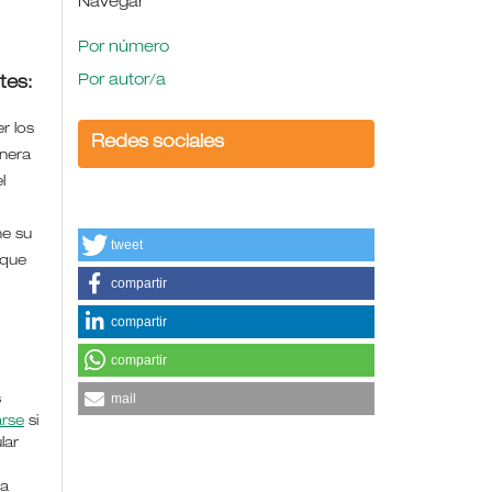
Navegar
Por número
Por autor/a
tes:
r los
Redes sociales
anera
l
ne su
tweet
 que
compartir
compartir
compartir
mail
s
arse
si
lar
la