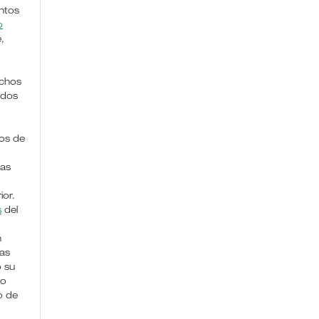
ntos
o
,
chos
ados
os de
das
ior.
s
del
n
nas
o su
lo
 de