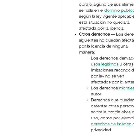
obra o alguno de sus eleme
se halle en el
dominio públic
según la ley vigente aplicable
esta situación no quedará
afectada por la licencia.
Otros derechos
— Los dere
siguientes no quedan afect
por la licencia de ninguna
manera:
Los derechos derivad
usos legítimos
u otras
limitaciones reconoci
por ley no se ven
afectados por lo anter
Los derechos
morale
autor;
Derechos que puede
ostentar otras perso
sobre la propia obra 
uso, como por ejemp
derechos de imagen
o
privacidad.