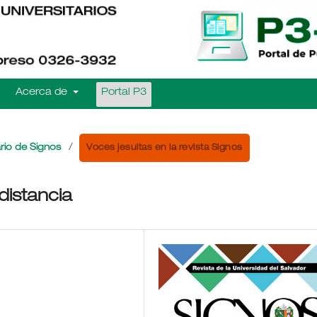
Acerca de
Portal P3
Voces jesuitas en la revista Signos
rio de Signos
/
distancia