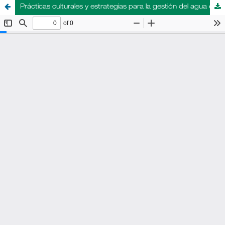
Prácticas culturales y estrategias para la gestión del agua en un ejido del altiplano potosino, México: una revisión desde la antropología del valor