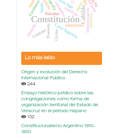
Coniunctio
Samiento
Santa Fe
Biografía
Justicia lega
Affectio
Enseñanza
costumbre
jueces
bando
Cabildo
conflicto.
Diferenciación
Atacama
monarca.
Constitución
Corte Suprema.
estatalismo
Derecho
Posesión
Contrato
Civiles
Lo más leído
Origen y evolución del Derecho
Internacional Público
244
Ensayo histórico-jurídico sobre las
congregaciones como forma de
organización territorial del Estado de
Veracruz en el periodo hispano
132
Constitucionalismo Argentino 1810-
1850