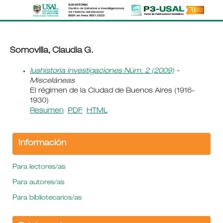
Somovilla, Claudia G.
Iushistoria investigaciones Núm. 2 (2009)
-
Misceláneas
El régimen de la Ciudad de Buenos Aires (1916-
1930)
Resumen
PDF
HTML
Información
Para lectores/as
Para autores/as
Para bibliotecarios/as