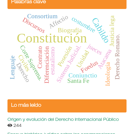
Palabras clave
Consortium
Affectio
costumbre
Justicia lega
Cabildo
Discursos
Biografía
Constitución
Derecho Romano.
jueces
Sistema Judicial.
Corte Suprema.
Posesión
Contrato
Diferenciación
estatalismo
Atacama
Unidad
Civiles
Lenguaje
Foedus
Derecho
Ideología
Coniunctio
Santa Fe
Lo más leído
Origen y evolución del Derecho Internacional Público
244