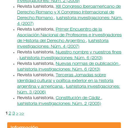
investigaciones: Núm. 2 (2009)
Revista Iushistoria,
XIII Congreso Iberoamericano de
Derecho Romano y X Congreso Internacional de
Derecho Romano
,
Iushistoria investigaciones: Núm.
4 (2007)
Revista Iushistoria,
Primer Encuentro de la
Asociación Nacional de Profesores e Investigadores
de Historia del Derecho Argentino
,
Iushistoria
investigaciones: Núm. 4 (2007)
Revista Iushistoria,
Nuestro nombre y nuestros fines
,
Iushistoria investigaciones: Núm. 6 (2013)
Revista Iushistoria,
Nuevas normas de publicación
,
Iushistoria investigaciones: Núm. 6 (2013)
Revista Iushistoria,
Terceras Jornadas sobre
identidad cultural y política exterior en la historia
argentina y americana
,
Iushistoria investigaciones:
Núm. 3 (2006)
Revista Iushistoria,
Constitución de Cádiz
,
Iushistoria investigaciones: Núm. 2 (2005)
1
2
3
>
>>