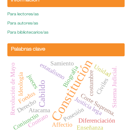
Información
Para lectores/as
Para autores/as
Para bibliotecarios/as
Palabras clave
Constitución
Samiento
estatalismo
Revolución de Mayo
Unidad
Biografía
Sistema Judicial.
costumbre
Ideología
jueces
Civiles
Cabildo
Foedus
Corte Suprema.
Justicia lega
Derecho
Posesión
Atacama
Coniunctio
Contrato
Diferenciación
Affectio
Enseñanza