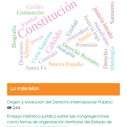
Constitución
Samiento
Civiles
justicia letrada
Coniunctio
Justicia lega
Foedus
Unidad
estatalismo
costumbre
Biografía
Cabildo
Corte Suprema.
bando
jueces
Affectio
Derecho Romano.
Posesión
Discursos
Atacama
Ideología
Derecho
Contrato
Nueva España
Santa Fe
Lo más leído
Origen y evolución del Derecho Internacional Público
244
Ensayo histórico-jurídico sobre las congregaciones
como forma de organización territorial del Estado de