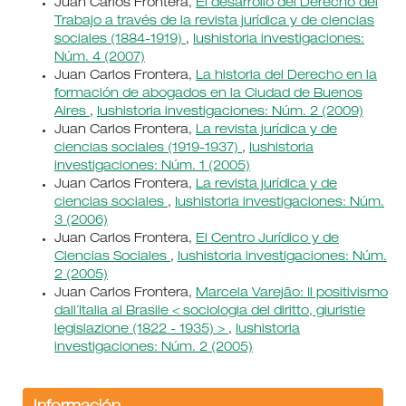
Juan Carlos Frontera,
El desarrollo del Derecho del
Trabajo a través de la revista jurídica y de ciencias
sociales (1884-1919)
,
Iushistoria investigaciones:
Núm. 4 (2007)
Juan Carlos Frontera,
La historia del Derecho en la
formación de abogados en la Ciudad de Buenos
Aires
,
Iushistoria investigaciones: Núm. 2 (2009)
Juan Carlos Frontera,
La revista jurídica y de
ciencias sociales (1919-1937)
,
Iushistoria
investigaciones: Núm. 1 (2005)
Juan Carlos Frontera,
La revista jurídica y de
ciencias sociales
,
Iushistoria investigaciones: Núm.
3 (2006)
Juan Carlos Frontera,
El Centro Jurídico y de
Ciencias Sociales
,
Iushistoria investigaciones: Núm.
2 (2005)
Juan Carlos Frontera,
Marcela Varejão: Il positivismo
dall´Italia al Brasile < sociologia del diritto, giuristie
legislazione (1822 - 1935) >
,
Iushistoria
investigaciones: Núm. 2 (2005)