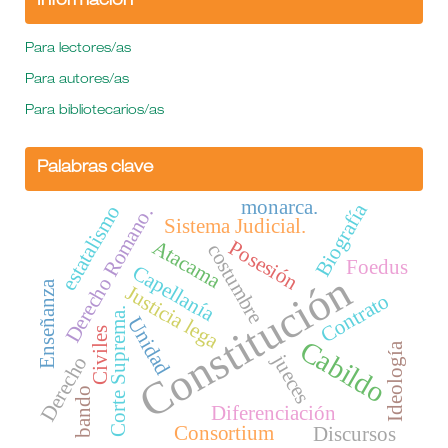
Información
Para lectores/as
Para autores/as
Para bibliotecarios/as
Palabras clave
monarca.
Biografía
estatalismo
Derecho Romano.
Sistema Judicial.
Atacama
Posesión
costumbre
Foedus
Capellanía
Constitución
Enseñanza
Justicia lega
Contrato
Corte Suprema.
Unidad
Civiles
Cabildo
Ideología
jueces
Derecho
bando
Diferenciación
Consortium
Discursos