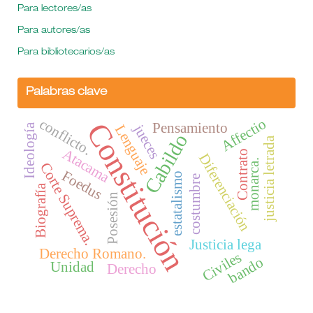
Para lectores/as
Para autores/as
Para bibliotecarios/as
Palabras clave
conflicto.
Affectio
Constitución
Pensamiento
jueces
Ideología
Lenguaje
Cabildo
justicia letrada
Atacama
Contrato
Diferenciación
monarca.
Corte Suprema.
Foedus
estatalismo
costumbre
Biografía
Posesión
Justicia lega
Derecho Romano.
Civiles
bando
Unidad
Derecho