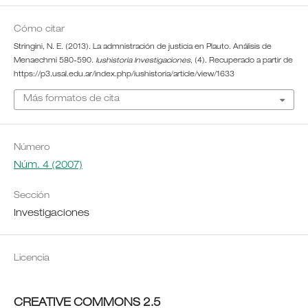
Cómo citar
Stringini, N. E. (2013). La admnistración de justicia en Plauto. Análisis de
Menaechmi 580-590.
Iushistoria Investigaciones
, (4). Recuperado a partir de
https://p3.usal.edu.ar/index.php/iushistoria/article/view/1633
Más formatos de cita
Número
Núm. 4 (2007)
Sección
Investigaciones
Licencia
CREATIVE COMMONS 2.5