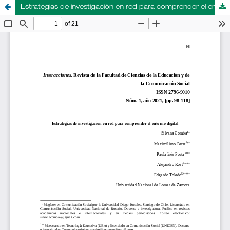
Estrategias de investigación en red para comprender el entorno digital