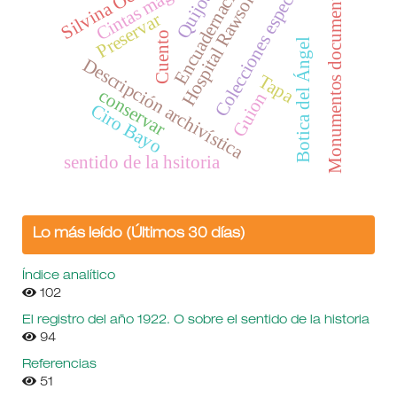
Cintas magnéticas
Encuadernaciones
Colecciones especiales
Silvina Ocampo
Monumentos documentales
Quijote
Hospital Rawson
Preservar
Cuento
Botica del Ángel
Descripción archivística
Tapa
conservar
Guion
Ciro Bayo
sentido de la hsitoria
Lo más leído (Últimos 30 días)
Índice analítico
102
El registro del año 1922. O sobre el sentido de la historia
94
Referencias
51