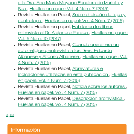
a la Dra. Ana María Moyano Escalera de Izurieta y
Sea
,
Huellas en papel: Vol. 4 Núm. 7 (2015)
Revista Huellas en Papel,
Sobre el diseño de tapa y
contratapa
,
Huellas en papel: Vol. 4 Núm. 7 (2015)
Revista Huellas en papel,
Habitar en los libros,
entrevista al Dr. Alejandro Parada
,
Huellas en papel:
Vol. 5 Núm. 10 (2017)
Revista Huellas en Papel,
Cuando operar era un
acto religioso, entrevista a los Dres. Eduardo
Albanese y Alfonso Albanese
,
Huellas en papel: Vol.
4 Núm. 7 (2015)
Revista Huellas en Papel,
Abreviaturas e
indicaciones utilizadas en esta publicación
,
Huellas
en papel: Vol. 4 Núm. 7 (2015)
Revista Huellas en Papel,
Noticia sobre los autores
,
Huellas en papel: Vol. 4 Núm. 7 (2015)
Revista Huellas en Papel,
Descripción archivística
,
Huellas en papel: Vol. 4 Núm. 7 (2015)
>
>>
Información