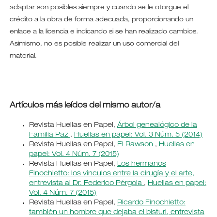
adaptar son posibles siempre y cuando se le otorgue el
crédito a la obra de forma adecuada, proporcionando un
enlace a la licencia e indicando si se han realizado cambios.
Asimismo, no es posible realizar un uso comercial del
material.
Artículos más leídos del mismo autor/a
Revista Huellas en Papel,
Árbol genealógico de la
Familia Paz
,
Huellas en papel: Vol. 3 Núm. 5 (2014)
Revista Huellas en Papel,
El Rawson
,
Huellas en
papel: Vol. 4 Núm. 7 (2015)
Revista Huellas en Papel,
Los hermanos
Finochietto: los vínculos entre la cirugía y el arte,
entrevista al Dr. Federico Pérgola
,
Huellas en papel:
Vol. 4 Núm. 7 (2015)
Revista Huellas en Papel,
Ricardo Finochietto:
también un hombre que dejaba el bisturí, entrevista