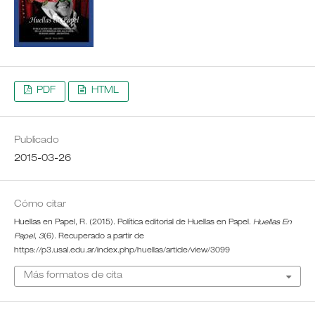
PDF
HTML
Publicado
2015-03-26
Cómo citar
Huellas en Papel, R. (2015). Política editorial de Huellas en Papel.
Huellas En
Papel
,
3
(6). Recuperado a partir de
https://p3.usal.edu.ar/index.php/huellas/article/view/3099
Más formatos de cita