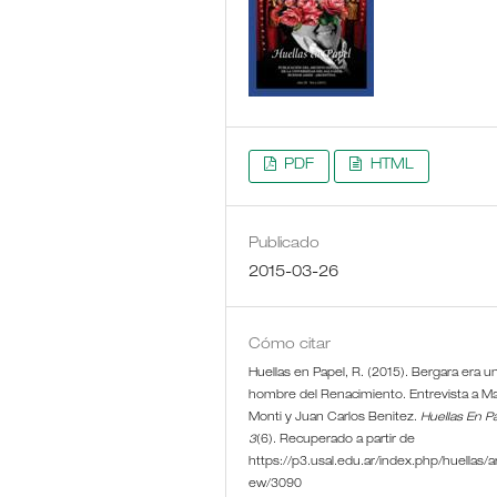
PDF
HTML
Publicado
2015-03-26
Cómo citar
Huellas en Papel, R. (2015). Bergara era u
hombre del Renacimiento. Entrevista a M
Monti y Juan Carlos Benitez.
Huellas En P
3
(6). Recuperado a partir de
https://p3.usal.edu.ar/index.php/huellas/art
ew/3090