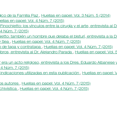
ico de la Familia Paz
,
Huellas en papel: Vol. 3 Núm. 5 (2014)
ellas en papel: Vol. 4 Núm. 7 (2015)
nochietto: los vínculos entre la cirugía y el arte, entrevista al D
 4 Núm. 7 (2015)
ietto: también un hombre que dejaba el bisturí, entrevista a la D
 y Sea
,
Huellas en papel: Vol. 4 Núm. 7 (2015)
o de tapa y contratapa
,
Huellas en papel: Vol. 4 Núm. 7 (2015)
libros, entrevista al Dr. Alejandro Parada
,
Huellas en papel: Vol. 
era un acto religioso, entrevista a los Dres. Eduardo Albanese 
. 4 Núm. 7 (2015)
 indicaciones utilizadas en esta publicación
,
Huellas en papel: V
los autores
,
Huellas en papel: Vol. 4 Núm. 7 (2015)
chivística
,
Huellas en papel: Vol. 4 Núm. 7 (2015)