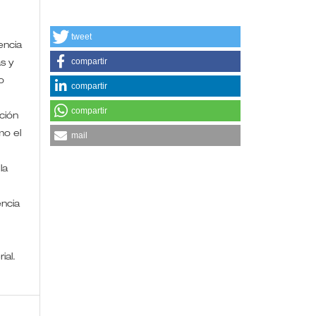
tweet
encia
compartir
s y
o
compartir
compartir
ción
mo el
mail
la
encia
rial.