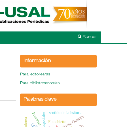
Buscar
Información
Para lectores/as
Para bibliotecarios/as
Palabras clave
sentido de la hsitoria
Preservar
Silvina Ocampo
Finochietto