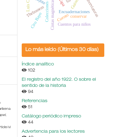
Colecciones especiales
Luis Coloma
Quijote
Abreviaturas
Tapa
Guion
Cintas magnéticas
Thebussem
Encuadernaciones
Ciro Bayo
Cuento
conservar
Cuentos para niños
Lo más leído (Últimos 30 días)
Índice analítico
102
El registro del año 1922. O sobre el
sentido de la historia
94
Referencias
n
51
arikena
apel
,
Catálogo periódico impreso
44
icle/vi
Advertencia para los lectores