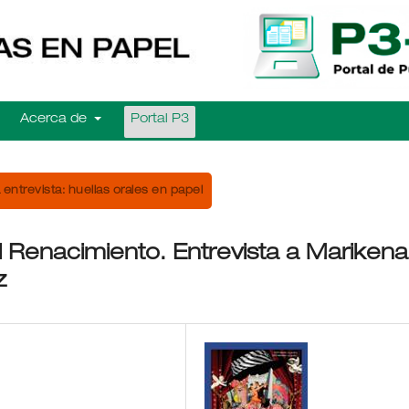
Acerca de
Portal P3
 entrevista: huellas orales en papel
 Renacimiento. Entrevista a Marikena
z