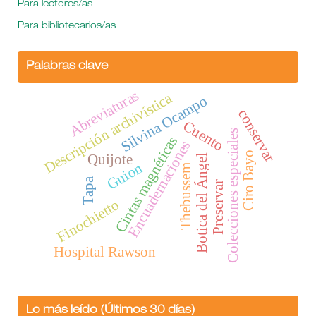
Para lectores/as
Para bibliotecarios/as
Palabras clave
Abreviaturas
Descripción archivística
Silvina Ocampo
conservar
Cuento
Colecciones especiales
Cintas magnéticas
Encuadernaciones
Ciro Bayo
Quijote
Botica del Ángel
Guion
Thebussem
Tapa
Preservar
Finochietto
Hospital Rawson
Lo más leído (Últimos 30 días)