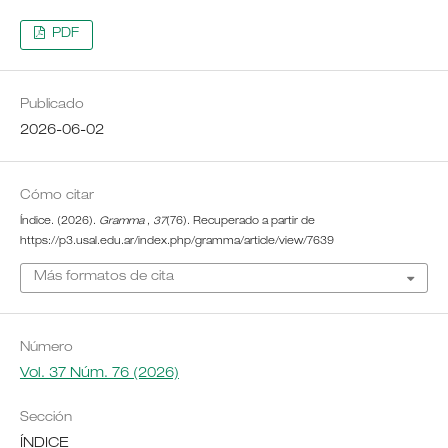
PDF
Publicado
2026-06-02
Cómo citar
Índice. (2026).
Gramma
,
37
(76). Recuperado a partir de
https://p3.usal.edu.ar/index.php/gramma/article/view/7639
Más formatos de cita
Número
Vol. 37 Núm. 76 (2026)
Sección
ÍNDICE