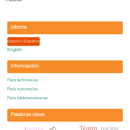
material.
Idioma
Español (España)
English
Información
Para lectores/as
Para autores/as
Para bibliotecarios/as
Palabras clave
Teatro
nación