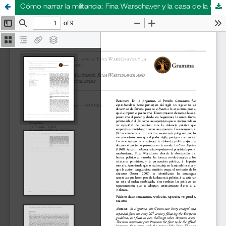
Cómo narrar la militancia: Fina Warschaver y la casa de la vanguardia