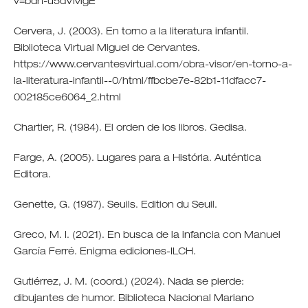
v=bdh-u5dVMgE
Cervera, J. (2003). En torno a la literatura infantil.
Biblioteca Virtual Miguel de Cervantes.
https://www.cervantesvirtual.com/obra-visor/en-torno-a-
la-literatura-infantil--0/html/ffbcbe7e-82b1-11dfacc7-
002185ce6064_2.html
Chartier, R. (1984). El orden de los libros. Gedisa.
Farge, A. (2005). Lugares para a História. Auténtica
Editora.
Genette, G. (1987). Seuils. Edition du Seuil.
Greco, M. I. (2021). En busca de la infancia con Manuel
García Ferré. Enigma ediciones-ILCH.
Gutiérrez, J. M. (coord.) (2024). Nada se pierde:
dibujantes de humor. Biblioteca Nacional Mariano