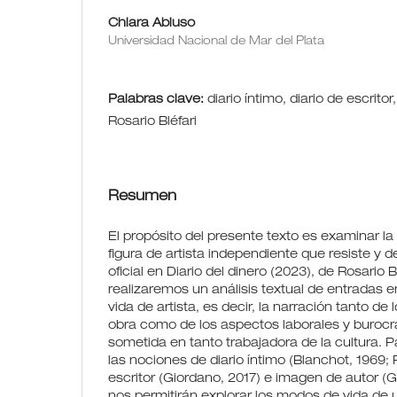
Chiara Abiuso
Universidad Nacional de Mar del Plata
Palabras clave:
diario íntimo, diario de escrito
Rosario Bléfari
Resumen
El propósito del presente texto es examinar la
figura de artista independiente que resiste y de
oficial en Diario del dinero (2023), de Rosario B
realizaremos un análisis textual de entradas en
vida de artista, es decir, la narración tanto de
obra como de los aspectos laborales y burocrá
sometida en tanto trabajadora de la cultura. Pa
las nociones de diario íntimo (Blanchot, 1969; P
escritor (Giordano, 2017) e imagen de autor (
nos permitirán explorar los modos de vida de u