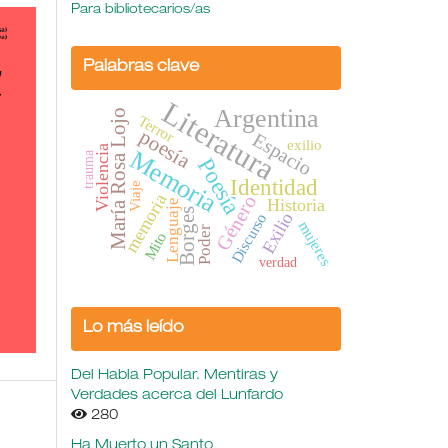
Para bibliotecarios/as
Palabras clave
Literatura
Argentina
María Rosa Lojo
Terror
poesía
Espacio
exilio
Violencia
Memoria
trauma
Poesía
Identidad
Viaje
memoria
Género
Historia
Lenguaje
Borges
Exilio
Discurso
mujeres
Poder
Mito
verdad
Lo más leído
Del Habla Popular. Mentiras y
Verdades acerca del Lunfardo
280
Ha Muerto un Santo