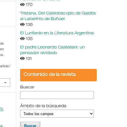
170
Tristana, Del Caleidoscopio de Galdós
al Laberinto de Buñuel
136
El Lunfardo en la Literatura Argentina
135
sde
El padre Leonardo Castellani: un
 en
pensador olvidado
ma
,
131
rticle/
Contenido de la revista
Buscar
Ámbito de la búsqueda
R:
CA