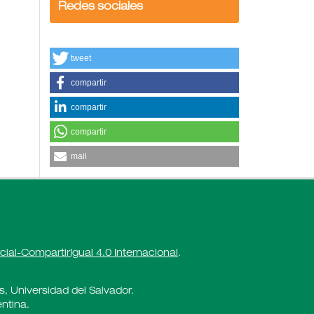
Redes sociales
tweet
compartir
compartir
compartir
mail
al-CompartirIgual 4.0 Internacional
.
es, Universidad del Salvador.
ntina.