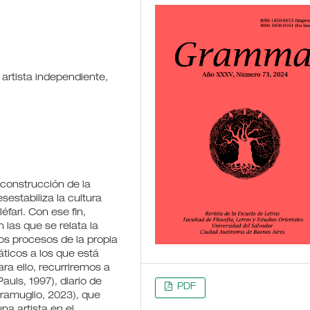
r, artista independiente,
 construcción de la
sestabiliza la cultura
léfari. Con ese fin,
 las que se relata la
 los procesos de la propia
ticos a los que está
ra ello, recurriremos a
auls, 1997), diario de
PDF
Gramuglio, 2023), que
na artista en el