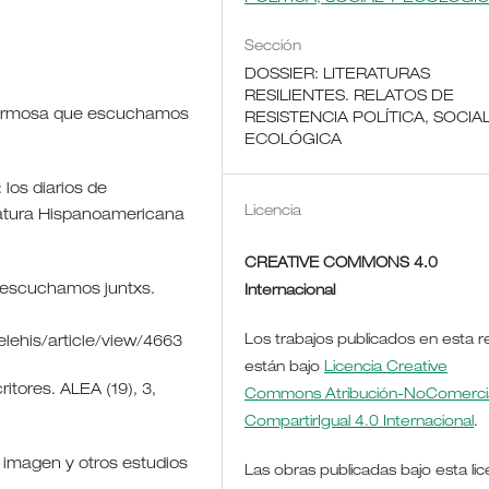
Sección
DOSSIER: LITERATURAS
RESILIENTES. RELATOS DE
n hermosa que escuchamos
RESISTENCIA POLÍTICA, SOCIA
ECOLÓGICA
los diarios de
Licencia
eratura Hispanoamericana
CREATIVE COMMONS 4.0
 escuchamos juntxs.
Internacional
Los trabajos publicados en esta r
elehis/article/view/4663
están bajo
Licencia Creative
ritores. ALEA (19), 3,
Commons Atribución-NoComercia
CompartirIgual 4.0 Internacional
.
a imagen y otros estudios
Las obras publicadas bajo esta lic