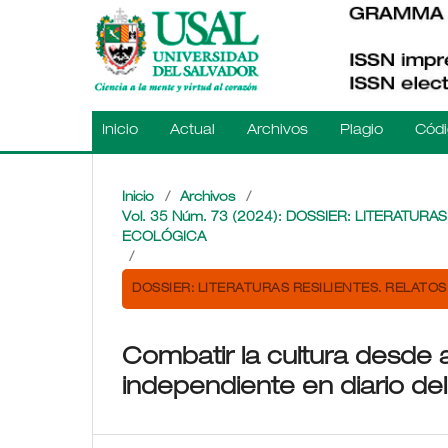
Inicio
Actual
Archivos
Plagio
Códi
Inicio
/
Archivos
/
Vol. 35 Núm. 73 (2024): DOSSIER: LITERATURA
ECOLÓGICA
/
DOSSIER: LITERATURAS RESILIENTES. RELATOS
Combatir la cultura desde ad
independiente en diario del