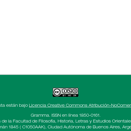
sta están bajo
Licencia Creative Commons Atribución-NoComerci
Gramma. ISSN en línea 1850-0161.
 de la Facultad de Filosofía, Historia, Letras y Estudios Oriental
án 1845 ( C1050AAK), Ciudad Autónoma de Buenos Aires, Arge