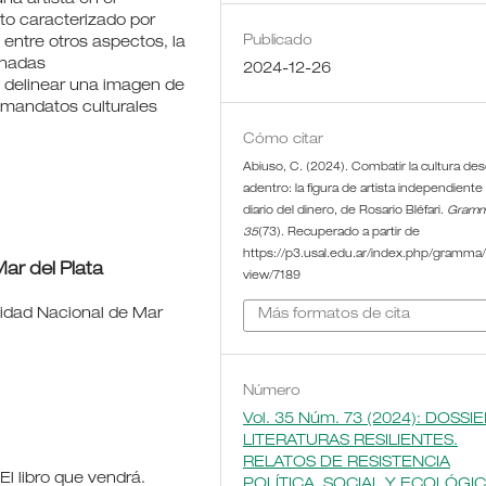
to caracterizado por
Publicado
 entre otros aspectos, la
enadas
2024-12-26
ri delinear una imagen de
s mandatos culturales
Cómo citar
Abiuso, C. (2024). Combatir la cultura de
adentro: la figura de artista independiente
diario del dinero, de Rosario Bléfari.
Gram
35
(73). Recuperado a partir de
https://p3.usal.edu.ar/index.php/gramma/a
ar del Plata
view/7189
sidad Nacional de Mar
Más formatos de cita
Número
Vol. 35 Núm. 73 (2024): DOSSIE
LITERATURAS RESILIENTES.
RELATOS DE RESISTENCIA
 El libro que vendrá.
POLÍTICA, SOCIAL Y ECOLÓGI