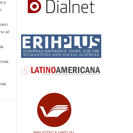
s y
o
ción
mo el
la
encia
rial.