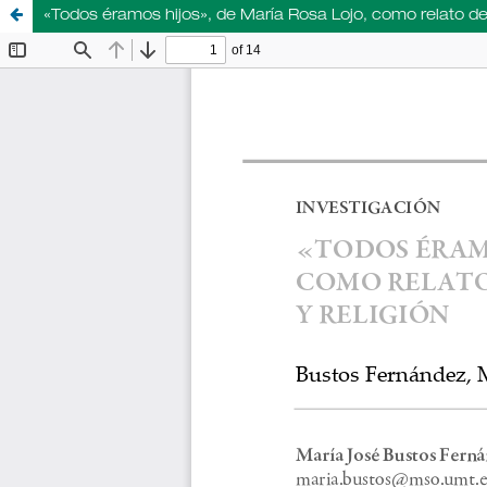
«Todos éramos hijos», de María Rosa Lojo, como relato de fili