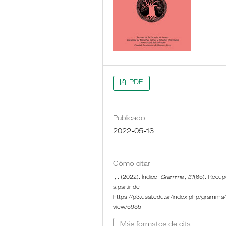
PDF
Publicado
2022-05-13
Cómo citar
., . (2022). Índice.
Gramma
,
31
(65). Recu
a partir de
https://p3.usal.edu.ar/index.php/gramma/a
view/5985
Más formatos de cita