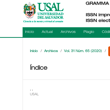
Inicio
Actual
Archivos
Plagio
Códi
Inicio
/
Archivos
/
Vol. 31 Núm. 65 (2020)
/
Índice
. .
USAL