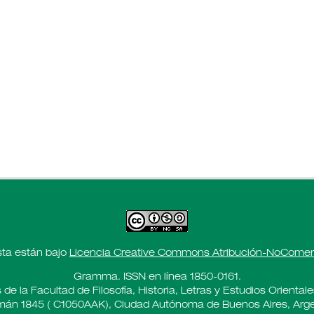
sta están bajo
Licencia Creative Commons Atribución-NoComerci
Gramma. ISSN en línea 1850-0161.
 de la Facultad de Filosofía, Historia, Letras y Estudios Oriental
án 1845 ( C1050AAK), Ciudad Autónoma de Buenos Aires, Arge