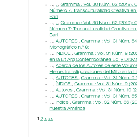
. .,
.
,
Gramma : Vol. 30 Núm. 62 (2019): C
Número 7: Transculturalidad Creativa en 
Bari
. .,
.
,
Gramma : Vol. 30 Núm. 62 (2019): C
Número 7: Transculturalidad Creativa en 
Bari
. .,
AUTORES
,
Gramma : Vol. 31 Núm. 64 
Monográfico n.º 8:
. .,
ÍNDICE
,
Gramma : Vol. 31 Núm. 8 (202
en la Lit Arg Contemporánea Ed. y Dir.M
. .,
Acerca de los Autores de este Volu
Héroe.Transfiguraciones del Mito en la 
. .,
AUTORES
,
Gramma : Vol. 31 Núm. 9 (
. .,
ÍNDICE
,
Gramma : Vol. 31 Núm. 9 (202
. .,
Autores
,
Gramma : Vol. 31 Núm. 10 (2
. .,
AUTORES
,
Gramma : Vol. 31 Núm. 65
. .,
Índice
,
Gramma : Vol. 32 Núm. 66 (202
nuestra América
1
2
>
>>