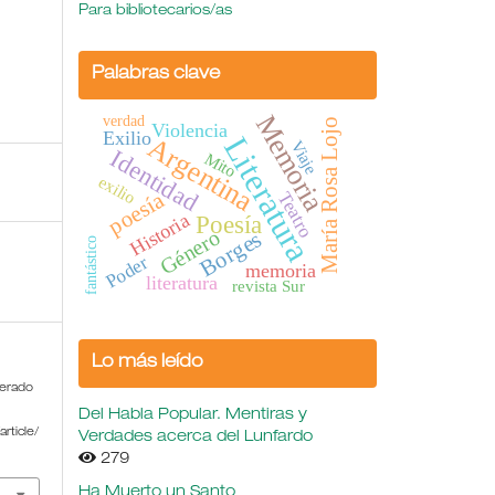
Para bibliotecarios/as
Palabras clave
Memoria
verdad
María Rosa Lojo
Violencia
Exilio
Literatura
Argentina
Viaje
Identidad
Mito
exilio
poesía
Teatro
Historia
Poesía
Género
Borges
fantástico
Poder
memoria
literatura
revista Sur
Lo más leído
perado
Del Habla Popular. Mentiras y
rticle/
Verdades acerca del Lunfardo
279
Ha Muerto un Santo