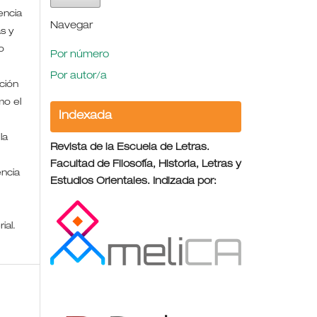
encia
Navegar
s y
o
Por número
Por autor/a
ción
mo el
Indexada
la
Revista de la Escuela de Letras.
Facultad de Filosofía, Historia, Letras y
encia
Estudios Orientales. Indizada por:
rial.