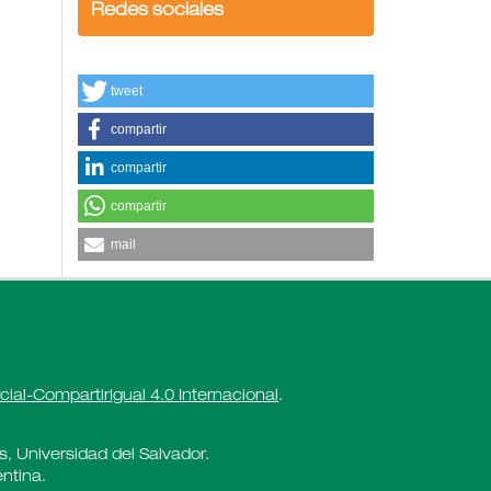
Redes sociales
tweet
compartir
compartir
compartir
mail
al-CompartirIgual 4.0 Internacional
.
es, Universidad del Salvador.
ntina.