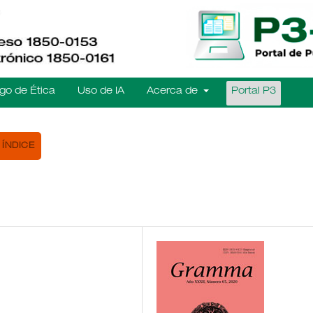
go de Ética
Uso de IA
Acerca de
Portal P3
ÍNDICE